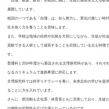
「自彊、敬愛、叡智」を校訓に掲げ、生徒の成長を支える教
展開しています。
校訓の一つである「自彊」は、自ら努力し、変化の激しい時
生き抜く力を養うことを意味します。
また、学校は地域の自然や伝統を大切にしながら、生徒が社
貢献できる人材として成長することを目指している点も特徴
す。
普通科と2024年度から新設される文理探究科があり、それぞ
なるカリキュラムで進路希望に対応します。
文理探究科では科学リテラシーを養い、未来志向の学びを提
ることに力を入れています。
さらに、部活動も文化系・体育系ともに充実しており、生徒
の個性や可能性を広げる場となっているのです。