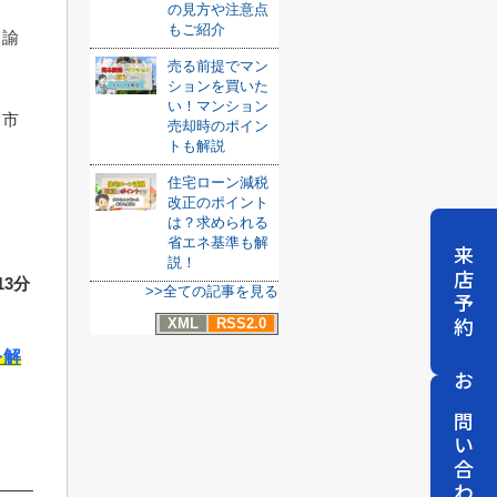
の見方や注意点
もご紹介
る諭
売る前提でマン
ションを買いた
い！マンション
じ市
売却時のポイン
トも解説
住宅ローン減税
改正のポイント
は？求められる
省エネ基準も解
来店予約
説！
3分
>>全ての記事を見る
XML
RSS2.0
を解
お問い合わせ