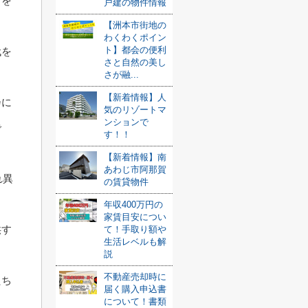
育を
戸建の物件情報
【洲本市街地の
わくわくポイン
ト】都会の便利
代を
さと自然の美し
さが融...
【新着情報】人
会に
気のリゾートマ
ンションで
で
す！！
【新着情報】南
あわじ市阿那賀
れ異
の賃貸物件
年収400万円の
家賃目安につい
供す
て！手取り額や
生活レベルも解
説
不動産売却時に
たち
届く購入申込書
について！書類