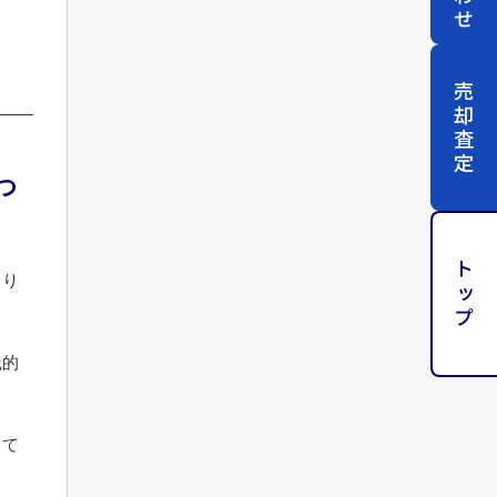
売却査定
つ
トップ
とり
践的
して