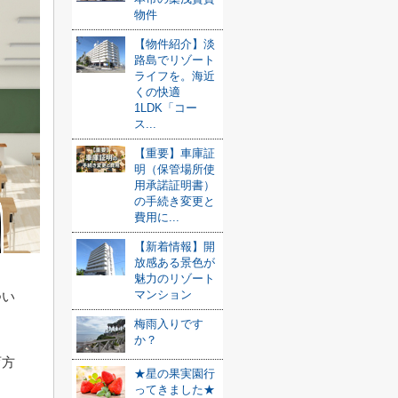
物件
【物件紹介】淡
路島でリゾート
ライフを。海近
くの快適
1LDK「コー
ス...
【重要】車庫証
明（保管場所使
用承諾証明書）
の手続き変更と
費用に...
【新着情報】開
放感ある景色が
魅力のリゾート
マンション
つい
梅雨入りです
か？
育方
★星の果実園行
ってきました★