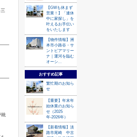
【GWも休まず
路三
営業！】「連休
中に家探し」を
叶えるお手伝い
をいたします
【物件情報】洲
本市小路谷・サ
ントピアマリー
ナ｜運河を臨む
オーシ...
おすすめ記事
繁忙期のお知ら
せ
【重要】年末年
始休業のお知ら
せ（2025
が統
年-2026年）
【新着情報】淡
路市尾崎 中古