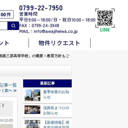
0799-22-7950
営業時間
00
件
平日9:00～18:00/日・祝日10:00～18:00
FAX：0799-24-3948
MAIL：
info@awajiheiwa.co.jp
ント
物件リクエスト
淡路三原高等学校」の概要！教育方針もご
最新記事
記事一覧
｜次へ ≫
夏季休業のお知
らせ
要！
淡路島まつりの
お知らせ
24-12-03
【新着情報】洲
本市の築浅賃貸