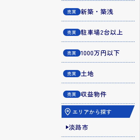
新築・築浅
駐車場2台以上
1000万円以下
土地
収益物件
エリアから探す
淡路市