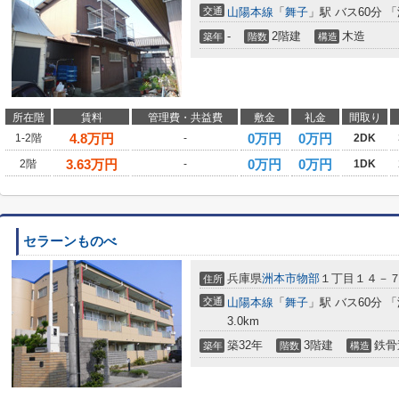
交通
山陽本線
「
舞子
」駅 バス60分 「洲
-
2階建
木造
築年
階数
構造
所在階
賃料
管理費・共益費
敷金
礼金
間取り
4.8
万円
0万円
0万円
1-2階
-
2DK
3.63
万円
0万円
0万円
2階
-
1DK
セラーンものべ
兵庫県
洲本市
物部
１丁目１４－
住所
交通
山陽本線
「
舞子
」駅 バス60分 「
3.0km
築32年
3階建
鉄骨
築年
階数
構造