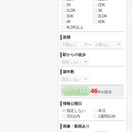
2K
2DK
2LDK
3K
3DK
3LDK
4K
4DK
4LDK以上
面積
～
駅からの徒歩
築年数
46
件が該当
情報公開日
指定しない
本日
3日以内
1週間以内
画像・動画あり