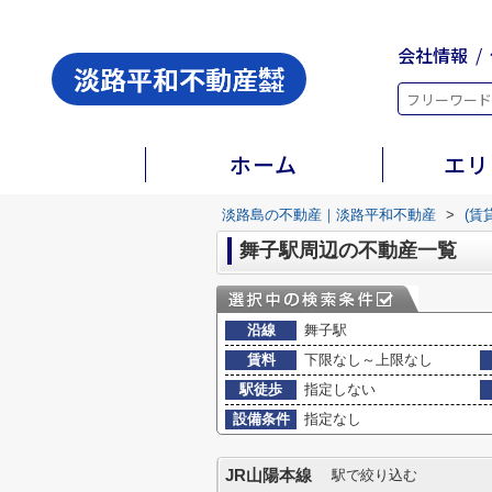
会社情報
ホーム
エリ
淡路島の不動産｜淡路平和不動産
>
(賃
舞子駅周辺の不動産一覧
沿線
舞子駅
賃料
下限なし～上限なし
駅徒歩
指定しない
設備条件
指定なし
JR山陽本線
駅で絞り込む