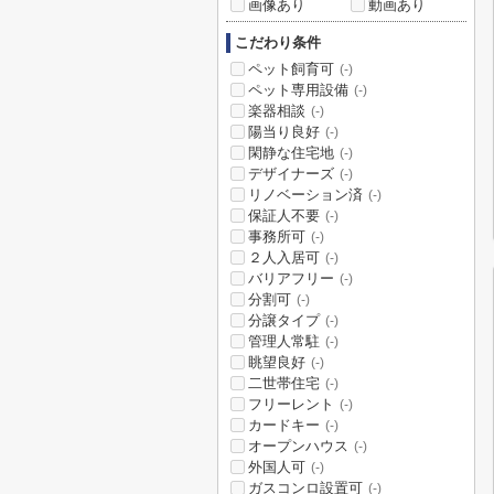
画像あり
動画あり
こだわり条件
ペット飼育可
(-)
ペット専用設備
(-)
楽器相談
(-)
陽当り良好
(-)
閑静な住宅地
(-)
デザイナーズ
(-)
リノベーション済
(-)
保証人不要
(-)
事務所可
(-)
２人入居可
(-)
バリアフリー
(-)
分割可
(-)
分譲タイプ
(-)
管理人常駐
(-)
眺望良好
(-)
二世帯住宅
(-)
フリーレント
(-)
カードキー
(-)
オープンハウス
(-)
外国人可
(-)
ガスコンロ設置可
(-)