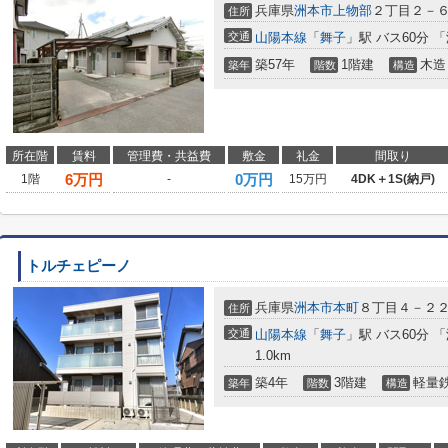
兵庫県
洲本市
上物部
２丁目２－
住所
交通
山陽本線
「
舞子
」駅 バス60分 「
築57年
1階建
木造
築年
階数
構造
所在階
賃料
管理費・共益費
敷金
礼金
間取り
6
万円
0万円
1階
-
15万円
4DK＋1S(納戸)
トルチェピーノ
兵庫県
洲本市
本町
８丁目４－２
住所
交通
山陽本線
「
舞子
」駅 バス60分 
1.0km
築4年
3階建
軽量
築年
階数
構造