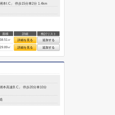
本I.C」 停歩15分車2分 1.4km
面積
詳細
検討リスト
38.51㎡
詳細を見る
追加する
29.89㎡
詳細を見る
追加する
７
洲本高速B.C」 停歩20分車10分
造