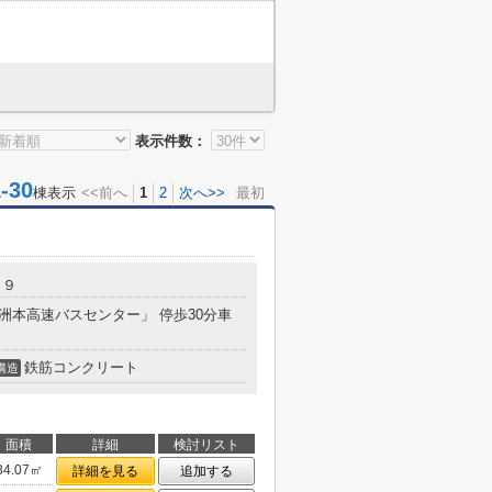
表示件数：
30
棟表示
<<前へ
1
2
次へ>>
最初
２９
「洲本高速バスセンター」 停歩30分車
鉄筋コンクリート
構造
面積
詳細
検討リスト
34.07㎡
詳細を見る
追加する