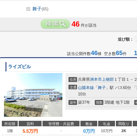
舞子
(65)
46
件が該当
並び順：
46
65
1-
該当公開件数
棟 空き数
件
ライズビル
兵庫県
洲本市
上物部
１丁目１－
住所
交通
山陽本線
「
舞子
」駅 バス60分 
10分
築37年
3階建 地下1階
築年
階数
所在階
賃料
管理費・共益費
敷金
礼金
間取り
5.5
万円
0万円
1階
-
10万円
2K