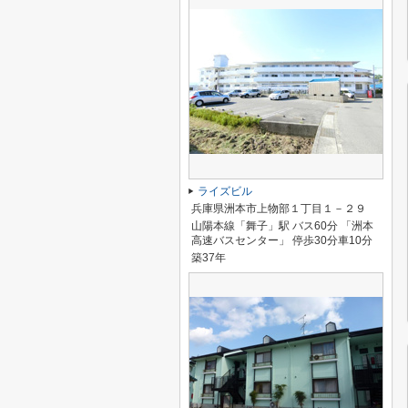
ライズビル
兵庫県洲本市上物部１丁目１－２９
山陽本線「舞子」駅 バス60分 「洲本
高速バスセンター」 停歩30分車10分
築37年