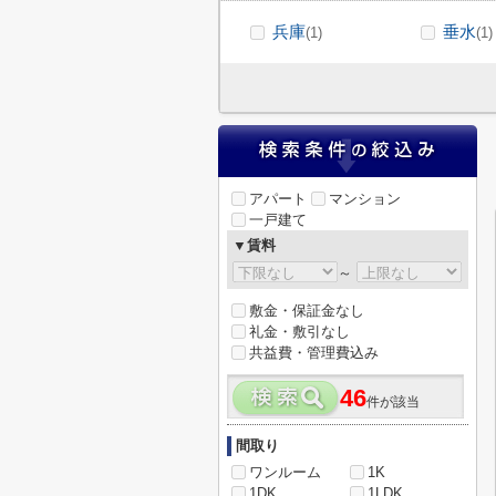
兵庫
垂水
(1)
(1)
アパート
マンション
一戸建て
▼賃料
～
敷金・保証金なし
礼金・敷引なし
共益費・管理費込み
46
件が該当
間取り
ワンルーム
1K
1DK
1LDK