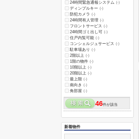
24時間緊急通報システム
(-)
ディンプルキー
(-)
防犯カメラ
(-)
24時間有人管理
(-)
フロントサービス
(-)
24時間ゴミ出し可
(-)
住戸内覧可能
(-)
コンシェルジュサービス
(-)
駐車場あり
(-)
2階以上
(-)
1階の物件
(-)
10階以上
(-)
20階以上
(-)
最上階
(-)
南向き
(-)
角部屋
(-)
46
件が該当
新着物件