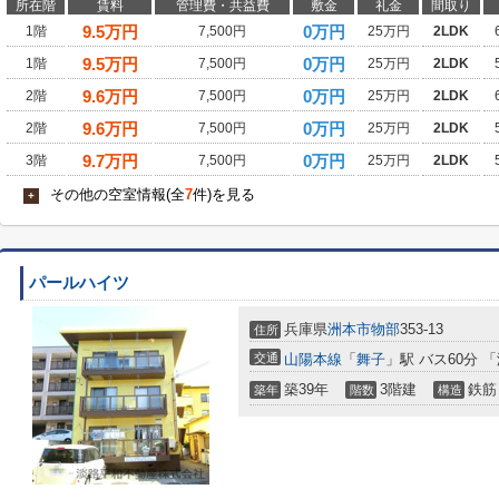
所在階
賃料
管理費・共益費
敷金
礼金
間取り
9.5
万円
0万円
1階
7,500円
25万円
2LDK
9.5
万円
0万円
1階
7,500円
25万円
2LDK
9.6
万円
0万円
2階
7,500円
25万円
2LDK
9.6
万円
0万円
2階
7,500円
25万円
2LDK
9.7
万円
0万円
3階
7,500円
25万円
2LDK
その他の空室情報(全
7
件)を見る
+
パールハイツ
兵庫県
洲本市
物部
353-13
住所
交通
山陽本線
「
舞子
」駅 バス60分 「洲
築39年
3階建
鉄筋
築年
階数
構造