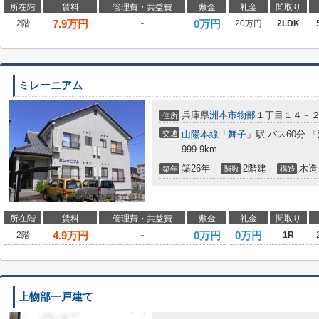
所在階
賃料
管理費・共益費
敷金
礼金
間取り
7.9
万円
0万円
2階
-
20万円
2LDK
ミレーニアム
兵庫県
洲本市
物部
１丁目１４－
住所
交通
山陽本線
「
舞子
」駅 バス60分 「
999.9km
築26年
2階建
木造
築年
階数
構造
所在階
賃料
管理費・共益費
敷金
礼金
間取り
4.9
万円
0万円
0万円
2階
-
1R
上物部一戸建て