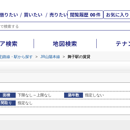
借りたい
買いたい
売りたい
閲覧履歴
00
件
お気に入り
ア検索
地図検索
テナ
貸)路線・駅から探す
>
JR山陽本線
>
舞子駅の賃貸
面積
下限なし～上限なし
築年数
指定しない
間取り
指定なし