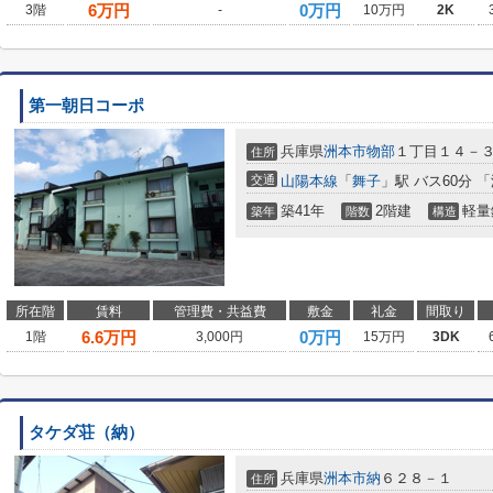
6
万円
0万円
3階
-
10万円
2K
第一朝日コーポ
兵庫県
洲本市
物部
１丁目１４－
住所
交通
山陽本線
「
舞子
」駅 バス60分 「
築41年
2階建
軽量
築年
階数
構造
所在階
賃料
管理費・共益費
敷金
礼金
間取り
6.6
万円
0万円
1階
3,000円
15万円
3DK
タケダ荘（納）
兵庫県
洲本市
納
６２８－１
住所