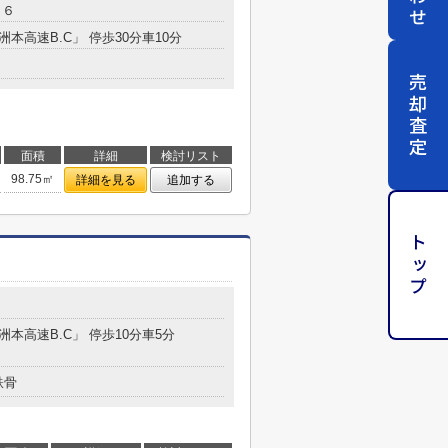
６６
洲本高速B.C」 停歩30分車10分
売却査定
面積
詳細
検討リスト
98.75㎡
詳細を見る
追加する
トップ
２
「洲本高速B.C」 停歩10分車5分
鉄骨