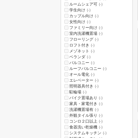
ルームシェア可
(-)
学生向け
(-)
カップル向け
(-)
女性向け
(-)
ファミリー向け
(-)
室内洗濯機置場
(-)
フローリング
(-)
ロフト付き
(-)
メゾネット
(-)
ベランダ
(-)
バルコニー
(-)
ルーフバルコニー
(-)
オール電化
(-)
エレベーター
(-)
照明器具付き
(-)
駐輪場
(-)
バイク置場あり
(-)
家具・家電付き
(-)
洗濯機置場有
(-)
外観タイル張り
(-)
コンロ２口以上
(-)
食器洗い乾燥機
(-)
システムキッチン
(-)