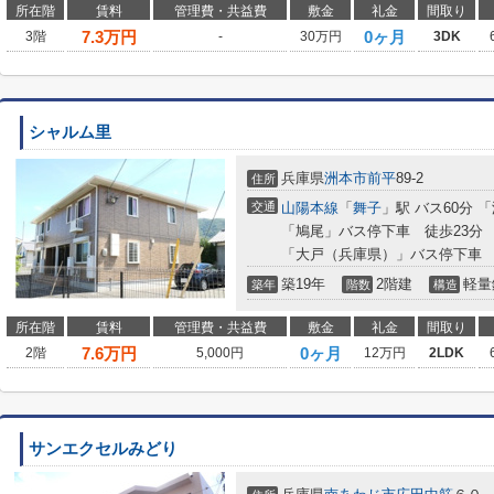
所在階
賃料
管理費・共益費
敷金
礼金
間取り
7.3
万円
0ヶ月
3階
-
30万円
3DK
シャルム里
兵庫県
洲本市
前平
89-2
住所
交通
山陽本線
「
舞子
」駅 バス60分 「
「鳩尾」バス停下車 徒歩23分
「大戸（兵庫県）」バス停下車 
築19年
2階建
軽量
築年
階数
構造
所在階
賃料
管理費・共益費
敷金
礼金
間取り
7.6
万円
0ヶ月
2階
5,000円
12万円
2LDK
サンエクセルみどり