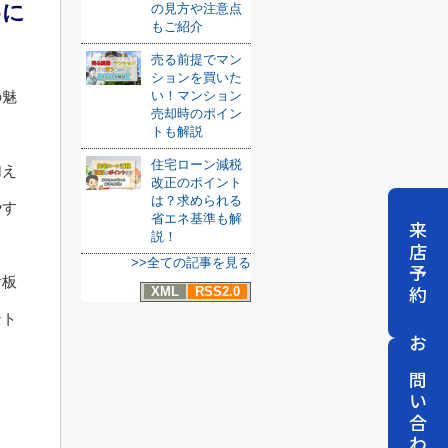
めに
の見方や注意点
もご紹介
売る前提でマン
ションを買いた
い！マンション
の魅
売却時のポイン
トも解説
住宅ローン減税
加え
改正のポイント
は？求められる
やす
省エネ基準も解
来店予約
説！
>>全ての記事を見る
看板
XML
RSS2.0
ント
お問い合わせ