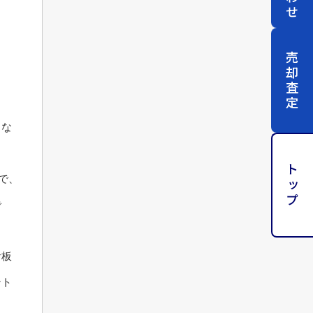
売却査定
まな
トップ
で、
で
看板
ント