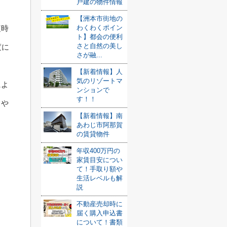
戸建の物件情報
【洲本市街地の
わくわくポイン
短時
ト】都会の便利
さと自然の美し
度に
さが融...
【新着情報】人
気のリゾートマ
によ
ンションで
す！！
しや
【新着情報】南
あわじ市阿那賀
の賃貸物件
年収400万円の
家賃目安につい
て！手取り額や
生活レベルも解
説
不動産売却時に
届く購入申込書
について！書類