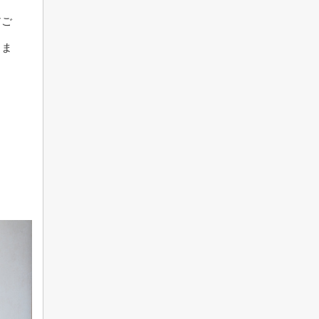
アご
しま