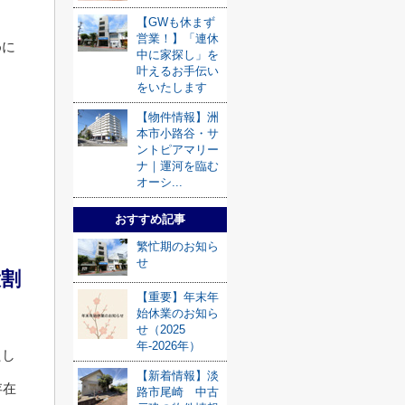
【GWも休まず
営業！】「連休
めに
中に家探し」を
叶えるお手伝い
をいたします
【物件情報】洲
本市小路谷・サ
ントピアマリー
ナ｜運河を臨む
オーシ...
おすすめ記事
繁忙期のお知ら
せ
役割
【重要】年末年
始休業のお知ら
せ（2025
年-2026年）
たし
【新着情報】淡
存在
路市尾崎 中古