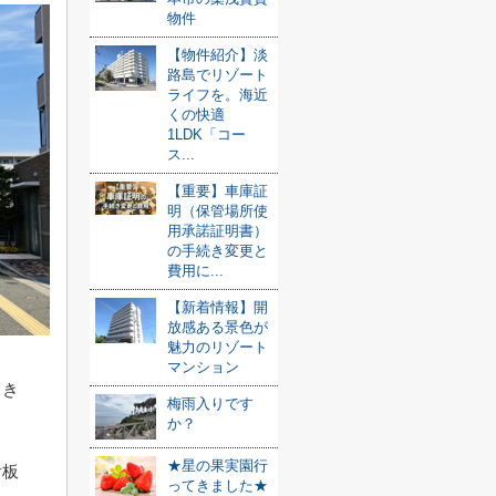
物件
【物件紹介】淡
路島でリゾート
ライフを。海近
くの快適
1LDK「コー
ス...
【重要】車庫証
明（保管場所使
用承諾証明書）
の手続き変更と
費用に...
【新着情報】開
放感ある景色が
魅力のリゾート
マンション
とき
梅雨入りです
か？
★星の果実園行
看板
ってきました★