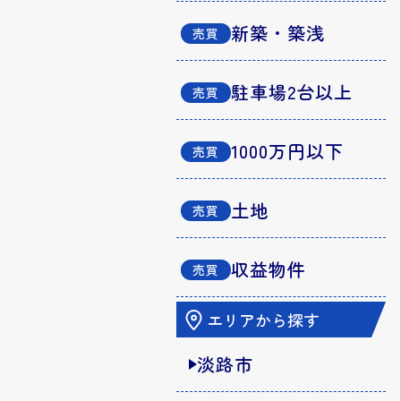
新築・築浅
駐車場2台以上
1000万円以下
土地
収益物件
エリアから探す
淡路市