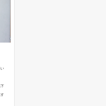
高い
地下
載す