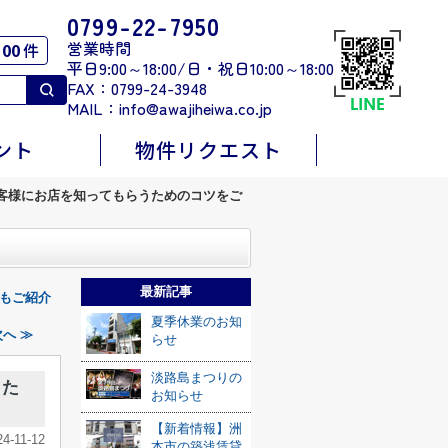
0799-22-7950
営業時間
00
件
平日9:00～18:00/日・祝日10:00～18:00
FAX：0799-24-3948
MAIL：
info@awajiheiwa.co.jp
ント
物件リクエスト
客様にお店を知ってもらうためのコツをご
最新記事
もご紹介
夏季休業のお知
へ ≫
らせ
淡路島まつりの
うた
お知らせ
【新着情報】洲
24-11-12
本市の築浅賃貸