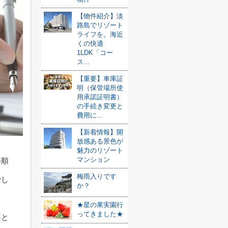
【物件紹介】淡
路島でリゾート
ライフを。海近
くの快適
1LDK「コー
ス...
【重要】車庫証
明（保管場所使
用承諾証明書）
の手続き変更と
費用に...
【新着情報】開
放感ある景色が
魅力のリゾート
マンション
手順
梅雨入りです
でし
か？
★星の果実園行
ってきました★
要と