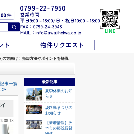
0799-22-7950
営業時間
00
件
平日9:00～18:00/日・祝日10:00～18:00
FAX：0799-24-3948
MAIL：
info@awajiheiwa.co.jp
ント
物件リクエスト
えの方向け！売却方法やポイントを解説
最新記事
記事一覧
 ≫
夏季休業のお知
らせ
ポイ
淡路島まつりの
お知らせ
24-08-13
【新着情報】洲
本市の築浅賃貸
物件