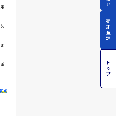
査定
売却査定
買契
しま
トップ
に重
意点