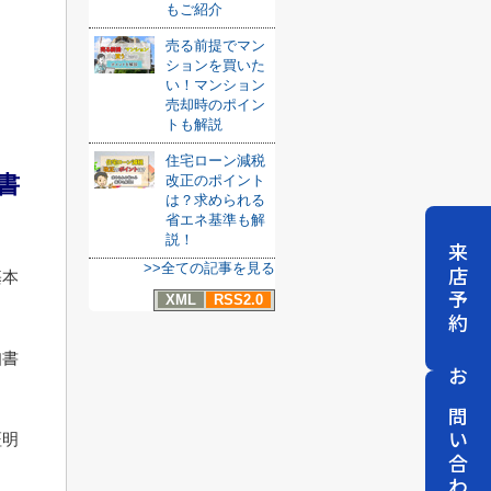
もご紹介
売る前提でマン
ションを買いた
い！マンション
売却時のポイン
トも解説
住宅ローン減税
書
改正のポイント
は？求められる
省エネ基準も解
説！
来店予約
>>全ての記事を見る
基本
XML
RSS2.0
知書
お問い合わせ
証明