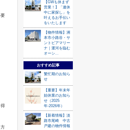
【GWも休まず
営業！】「連休
中に家探し」を
必要
叶えるお手伝い
をいたします
。
【物件情報】洲
本市小路谷・サ
ントピアマリー
ナ｜運河を臨む
オーシ...
おすすめ記事
繁忙期のお知ら
せ
【重要】年末年
始休業のお知ら
せ（2025
を得
年-2026年）
【新着情報】淡
路市尾崎 中古
戸建の物件情報
う方