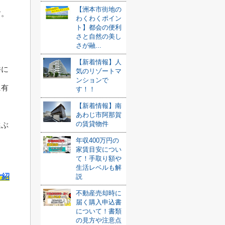
【洲本市街地の
す。
わくわくポイン
ト】都会の便利
じ
さと自然の美し
さが融...
【新着情報】人
件に
気のリゾートマ
ンションで
に有
す！！
【新着情報】南
あわじ市阿那賀
の賃貸物件
選ぶ
年収400万円の
家賃目安につい
て！手取り額や
生活レベルも解
ご紹
説
不動産売却時に
届く購入申込書
について！書類
の見方や注意点