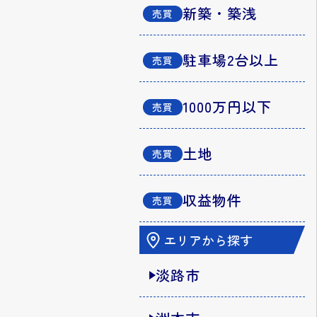
新築・築浅
駐車場2台以上
1000万円以下
土地
収益物件
エリアから探す
淡路市