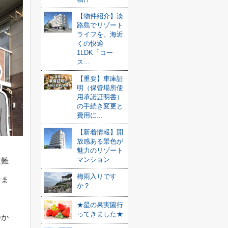
【物件紹介】淡
路島でリゾート
ライフを。海近
くの快適
1LDK「コー
ス...
【重要】車庫証
明（保管場所使
用承諾証明書）
の手続き変更と
費用に...
【新着情報】開
放感ある景色が
魅力のリゾート
マンション
盗難
梅雨入りです
せま
か？
★星の果実園行
ってきました★
つか