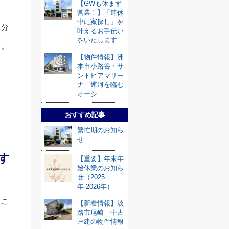
【GWも休まず
営業！】「連休
中に家探し」を
自分
叶えるお手伝い
をいたします
す。
【物件情報】洲
本市小路谷・サ
ントピアマリー
ナ｜運河を臨む
オーシ...
おすすめ記事
繁忙期のお知ら
せ
す
【重要】年末年
始休業のお知ら
せ（2025
年-2026年）
るこ
【新着情報】淡
路市尾崎 中古
戸建の物件情報