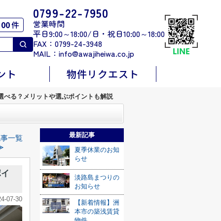
0799-22-7950
営業時間
00
件
平日9:00～18:00/日・祝日10:00～18:00
FAX：0799-24-3948
MAIL：
info@awajiheiwa.co.jp
ント
物件リクエスト
選べる？メリットや選ぶポイントも解説
最新記事
記事一覧
≫
夏季休業のお知
らせ
ポイ
淡路島まつりの
お知らせ
24-07-30
【新着情報】洲
本市の築浅賃貸
物件