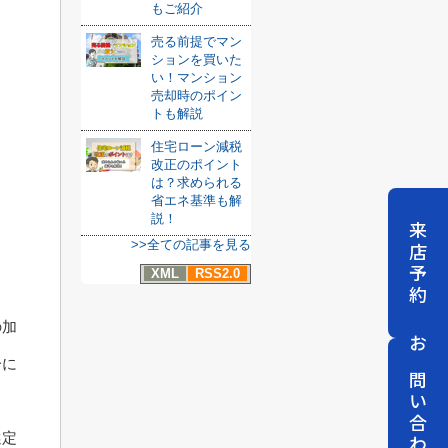
もご紹介
売る前提でマン
ションを買いた
い！マンション
売却時のポイン
トも解説
住宅ローン減税
改正のポイント
は？求められる
省エネ基準も解
説！
来店予約
>>全ての記事を見る
XML
RSS2.0
の加
お問い合わせ
分に
選定