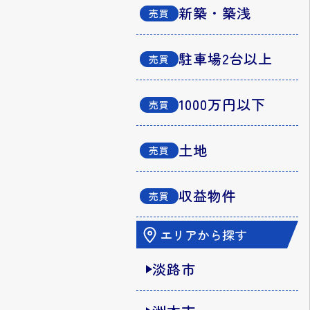
新築・築浅
駐車場2台以上
1000万円以下
土地
収益物件
エリアから探す
淡路市