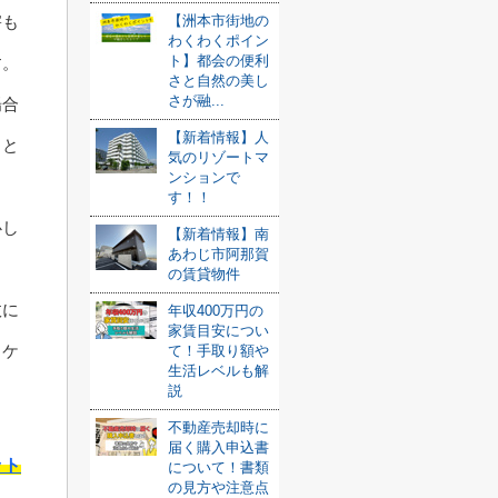
【洲本市街地の
害も
わくわくポイン
ト】都会の便利
す。
さと自然の美し
さが融...
場合
【新着情報】人
こと
気のリゾートマ
ンションで
す！！
心し
【新着情報】南
あわじ市阿那賀
の賃貸物件
故に
年収400万円の
家賃目安につい
るケ
て！手取り額や
生活レベルも解
説
不動産売却時に
届く購入申込書
ット
について！書類
の見方や注意点