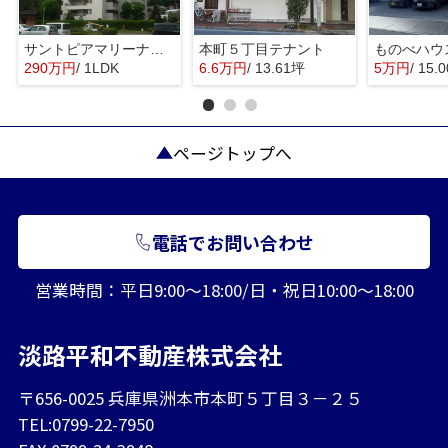
サントピアマリーナマンションⅠ
本町５丁目テナント
ものべハウ
290万円
/ 1LDK
6.6万円
/ 13.61坪
5万円
/ 15.
ページトップへ
電話でお問い合わせ
営業時間：平日9:00～18:00/日・祝日10:00～18:00
淡路平和不動産株式会社
〒656-0025 兵庫県洲本市本町５丁目３－２５
TEL:0799-22-7950