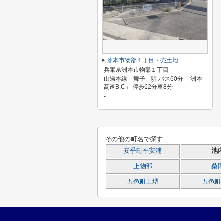
洲本市物部１丁目・売土地
兵庫県洲本市物部１丁目
山陽本線「舞子」駅 バス60分 「洲本
高速B.C」 停歩22分車8分
-
その他の町名で探す
安乎町平安浦
池
上物部
桑
五色町上堺
五色町