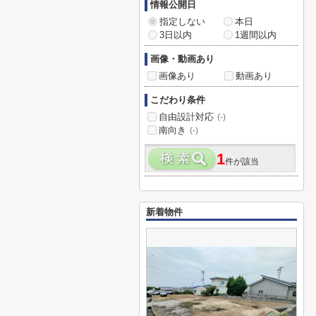
情報公開日
指定しない
本日
3日以内
1週間以内
画像・動画あり
画像あり
動画あり
こだわり条件
自由設計対応
(-)
南向き
(-)
1
件が該当
新着物件