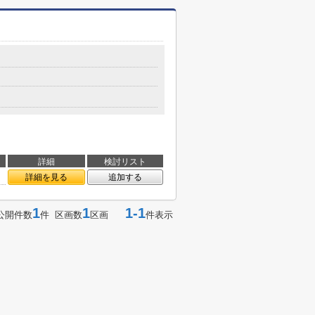
詳細
検討リスト
詳細を見る
追加する
1
1
1-1
公開件数
件 区画数
区画
件表示