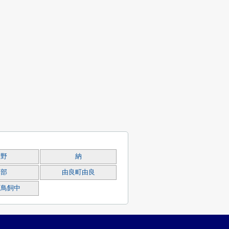
大野
納
物部
由良町由良
町鳥飼中