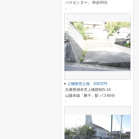
バスセンター」 停歩50分
-
上物部売土地 200万円
兵庫県洲本市上物部805-10
山陽本線「舞子」駅 バス60分
-