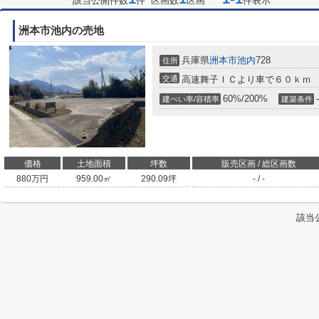
該当公開件数
件 区画数
区画
件表示
洲本市池内の売地
兵庫県
洲本市
池内
728
住所
交通
高速舞子ＩＣより車で６０ｋｍ
60%/200%
-
建ぺい率/容積率
建築条件
価格
土地面積
坪数
販売区画 / 総区画数
880
万円
959.00㎡
290.09坪
- / -
該当