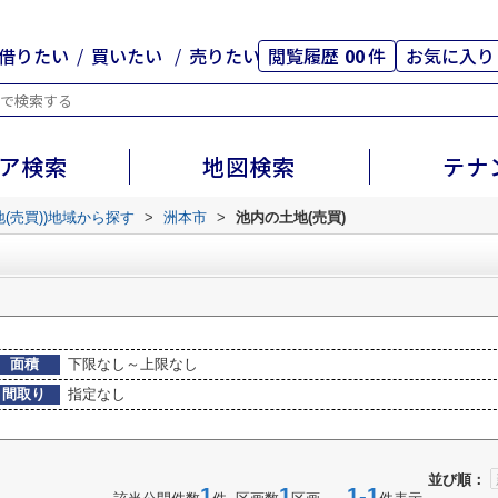
借りたい
買いたい
売りたい
閲覧履歴
00
件
お気に入り
ア検索
地図検索
テナ
地(売買))地域から探す
>
洲本市
>
池内の土地(売買)
面積
下限なし～上限なし
間取り
指定なし
並び順：
1
1
1-1