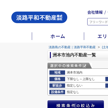
会社情報
ホーム
エリ
淡路島の不動産｜淡路平和不動産
>
(土
洲本市池内不動産一覧
地域
洲本市池内
価格
下限なし～上限なし
駅徒歩
指定しない
設備条件
指定なし