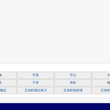
内
宇原
宇山
間
千草
本町
都志
五色町都志角川
五色町鳥飼浦
五色