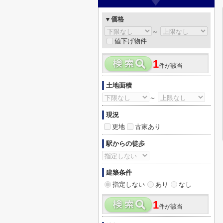
▼価格
～
値下げ物件
1
件が該当
土地面積
～
現況
更地
古家あり
駅からの徒歩
建築条件
指定しない
あり
なし
1
件が該当