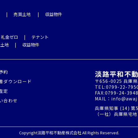
売買土地
収益物件
・礼金ゼロ
テナント
土地
収益物件
予約
淡路平和不
〒656-0025 
書ダウンロード
TEL:0799-22-795
査定
FAX:0799-24-394
MAIL：
info@awaji
い合わせ
兵庫県知事 (14) 第
（一社）兵庫県宅地
Copyright淡路平和不動産株式会社 All Rights Reserved.