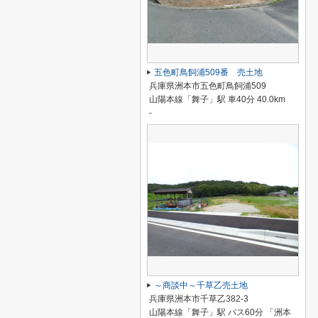
五色町鳥飼浦509番 売土地
兵庫県洲本市五色町鳥飼浦509
山陽本線「舞子」駅 車40分 40.0km
-
～商談中～千草乙売土地
兵庫県洲本市千草乙382-3
山陽本線「舞子」駅 バス60分 「洲本