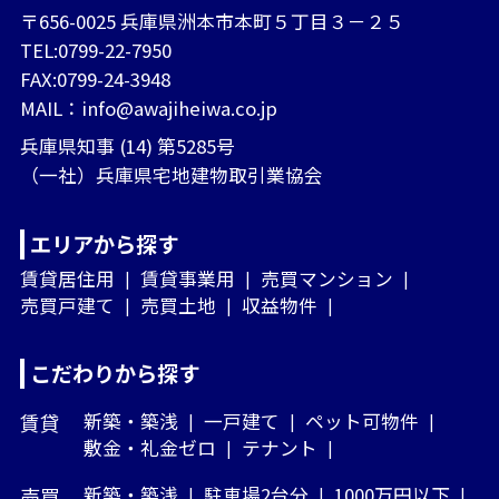
〒656-0025 兵庫県洲本市本町５丁目３－２５
TEL:0799-22-7950
FAX:0799-24-3948
MAIL：
info@awajiheiwa.co.jp
兵庫県知事 (14) 第5285号
（一社）兵庫県宅地建物取引業協会
エリアから探す
賃貸居住用
賃貸事業用
売買マンション
売買戸建て
売買土地
収益物件
こだわりから探す
賃貸
新築・築浅
一戸建て
ペット可物件
敷金・礼金ゼロ
テナント
売買
新築・築浅
駐車場2台分
1000万円以下