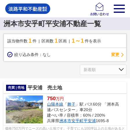
お問い合わせ
洲本市安乎町平安浦不動産一覧
1
1
1～1
該当物件数
件
区画数
区画
件を表示
変更
絞り込み条件：
なし
平安浦 売土地
売買 | 売地
750
万円
山陽本線
「
舞子
」駅 バス60分 「洲本高
速バスセンター」車20分
建ぺい率 / 容積率：60% / 200%
兵庫県
洲本市
安乎町平安浦
1695-8
価格750万円でニーズの高い土地です。子育てにも100坪以上の土地があると