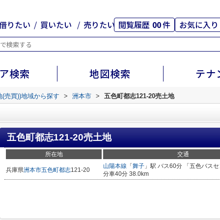
借りたい
買いたい
売りたい
閲覧履歴
00
件
お気に入り
ア検索
地図検索
テナ
地(売買))地域から探す
>
洲本市
>
五色町都志121-20売土地
五色町都志121-20売土地
所在地
交通
山陽本線
「
舞子
」駅 バス60分 「五色バスセ
兵庫県
洲本市
五色町都志
121-20
分車40分 38.0km