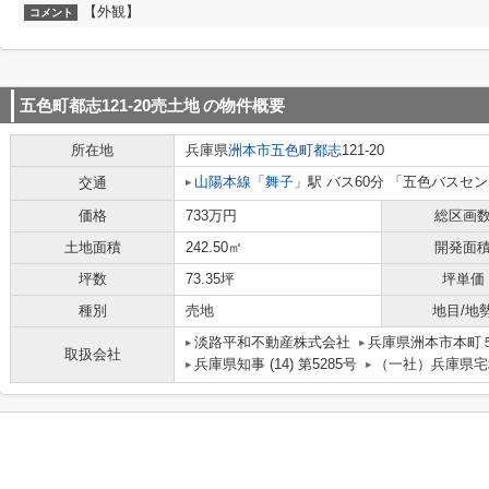
【外観】
コメント
五色町都志121-20売土地
の物件概要
所在地
兵庫県
洲本市
五色町都志
121-20
山陽本線
「
舞子
」駅 バス60分 「五色バスセンタ
交通
価格
733万円
総区画
土地面積
242.50㎡
開発面
坪数
73.35坪
坪単価
種別
売地
地目/地
淡路平和不動産株式会社
兵庫県洲本市本町
取扱会社
兵庫県知事 (14) 第5285号
（一社）兵庫県宅