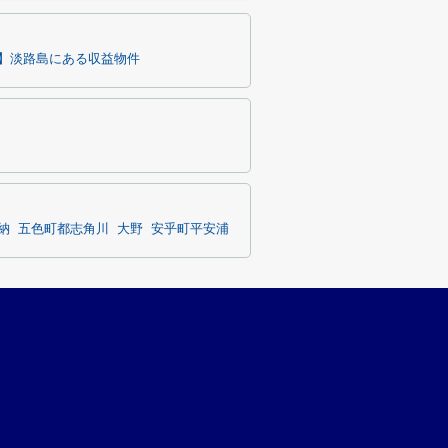
】淡路島にある収益物件
納
五色町都志角川
大野
安乎町平安浦