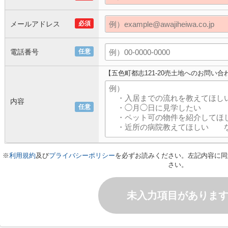
メールアドレス
必須
電話番号
任意
【五色町都志121-20売土地へのお問い合
内容
任意
※
利用規約
及び
プライバシーポリシー
を必ずお読みください。左記内容に同
さい。
未入力項目がありま