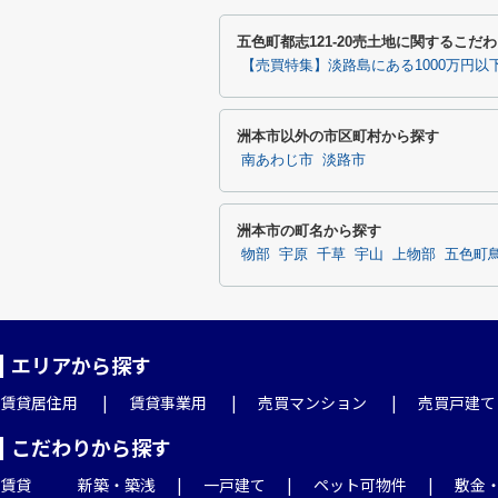
五色町都志121-20売土地に関するこだ
【売買特集】淡路島にある1000万円以
洲本市以外の市区町村から探す
南あわじ市
淡路市
洲本市の町名から探す
物部
宇原
千草
宇山
上物部
五色町
エリアから探す
賃貸居住用
賃貸事業用
売買マンション
売買戸建て
こだわりから探す
賃貸
新築・築浅
一戸建て
ペット可物件
敷金