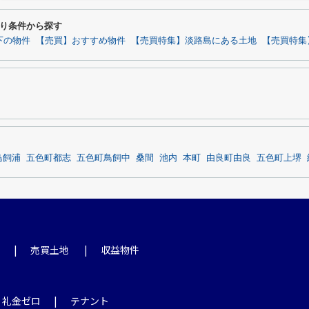
わり条件から探す
下の物件
【売買】おすすめ物件
【売買特集】淡路島にある土地
【売買特集
鳥飼浦
五色町都志
五色町鳥飼中
桑間
池内
本町
由良町由良
五色町上堺
売買土地
収益物件
・礼金ゼロ
テナント