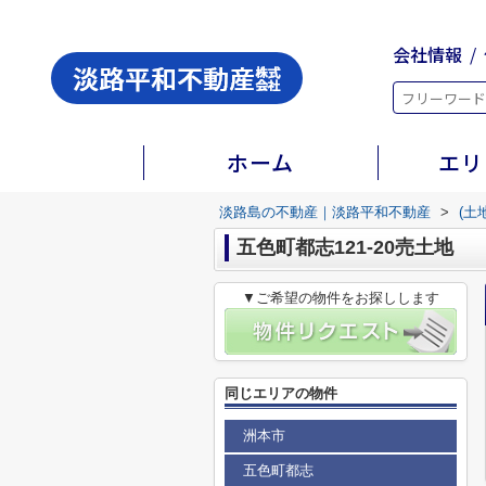
会社情報
ホーム
エリ
淡路島の不動産｜淡路平和不動産
>
(土
五色町都志121-20売土地
▼ご希望の物件をお探しします
同じエリアの物件
洲本市
五色町都志