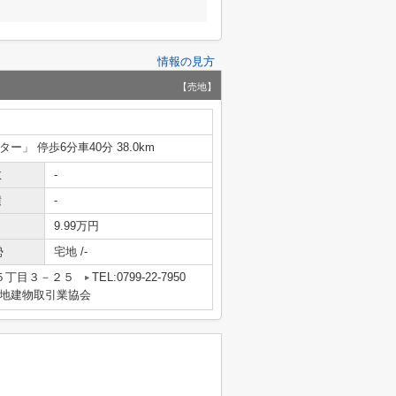
情報の見方
【売地】
ー」 停歩6分車40分 38.0km
数
-
積
-
9.99万円
勢
宅地 /-
５丁目３－２５
TEL:0799-22-7950
地建物取引業協会