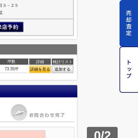
目３－２５
売却査定
盆
坪数
詳細
検討リスト
トップ
73.35坪
詳細を見る
追加する
0
/
2