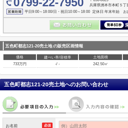
0799-22-7950
兵庫県洲本市本町５丁
平日9:00～18:00/日・祝日10:00～18:00 定休日:年末年始 お
五色町都志121-20売土地
の販売区画情報
価格
土地面積
建ぺい率/容積率
733万円
-/ -
242.50㎡
五色町都志121-20売土地
へのお問い合わせ
お名前
必須