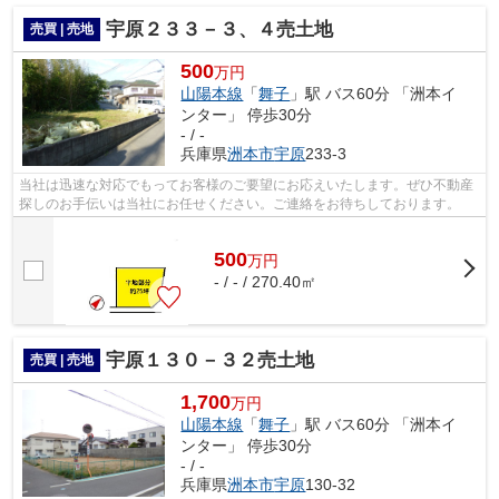
宇原２３３－３、４売土地
売買 | 売地
500
万円
山陽本線
「
舞子
」駅 バス60分 「洲本イ
ンター」 停歩30分
- / -
兵庫県
洲本市
宇原
233-3
当社は迅速な対応でもってお客様のご要望にお応えいたします。ぜひ不動産
探しのお手伝いは当社にお任せください。ご連絡をお待ちしております。
500
万
円
- / - / 270.40㎡
宇原１３０－３２売土地
売買 | 売地
1,700
万円
山陽本線
「
舞子
」駅 バス60分 「洲本イ
ンター」 停歩30分
- / -
兵庫県
洲本市
宇原
130-32