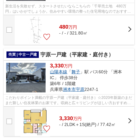
新生活を失敗せず、スタートさせたいならこちらの「千草売土地 480万
円」はいかがでしょうか。住みやすい環境の整った住宅用地なのでおすすめ
です。土地購入の際、売地のことなら当社...
480
万
円
- / - / 321.80㎡
宇原一戸建（平家建・庭付き）
売買 | 中古一戸建
3,330
万円
山陽本線
「
舞子
」駅 バス60分 「洲本
IC」 停歩38分
築6年 / 1階建
兵庫県
洲本市
宇原
2247-1
こだわりポイント満載の宇原一戸建（平家建・庭付き）☆2020年新築のまだ
まだ新しい住友林業のお家です。収納と広々リビングがほしい方おすすめの
2SLDKの間取りです！
3,330
万
円
- / 2LDK＋1S(納戸) / 77.42㎡