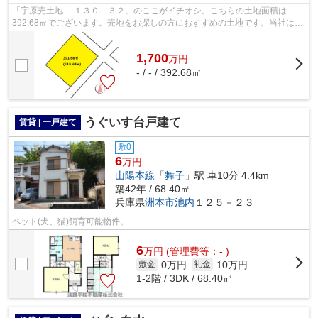
「宇原売土地 １３０－３２」のここがイチオシ。こちらの土地面積は
392.68㎡でございます。売地をお探しの方におすすめの土地です。当社は迅
速な対応でもってお客様のご要望にお応え...
1,700
万
円
- / - / 392.68㎡
うぐいす台戸建て
賃貸 | 一戸建て
敷0
6
万円
山陽本線
「
舞子
」駅 車10分 4.4km
築42年 / 68.40㎡
兵庫県
洲本市
池内
１２５－２３
ペット(犬、猫)飼育可能物件。
6
万
円
(管理費等：- )
0万円
10万円
敷金
礼金
1-2階 / 3DK / 68.40㎡