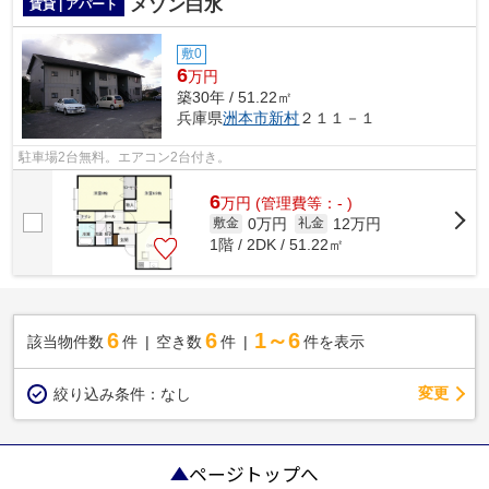
メゾン白水
賃貸 | アパート
敷0
6
万円
築30年 / 51.22㎡
兵庫県
洲本市
新村
２１１－１
駐車場2台無料。エアコン2台付き。
6
万
円
(管理費等：- )
0万円
12万円
敷金
礼金
1階 / 2DK / 51.22㎡
6
6
1～6
該当物件数
件
空き数
件
件を表示
変更
絞り込み条件：
なし
ページトップへ