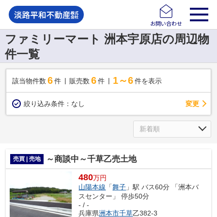
お問い合わせ
ファミリーマート 洲本宇原店の周辺物
件一覧
6
6
1～6
該当物件数
件
販売数
件
件を表示
変更
絞り込み条件：
なし
～商談中～千草乙売土地
売買 | 売地
480
万円
山陽本線
「
舞子
」駅 バス60分 「洲本バ
スセンター」 停歩50分
- / -
兵庫県
洲本市
千草
乙382-3