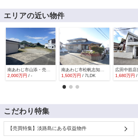
エリアの近い物件
南あわじ市山添・売土地
南あわじ市松帆志知川・一戸建
広田中筋店
2,000
万
円
/ -
1,500
万
円
/ 7LDK
1,680
万
円
こだわり特集
【売買特集】淡路島にある収益物件