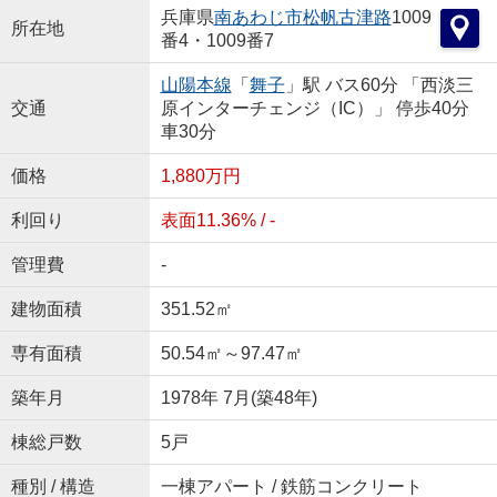
兵庫県
南あわじ市
松帆古津路
1009
所在地
番4・1009番7
山陽本線
「
舞子
」駅 バス60分 「西淡三
交通
原インターチェンジ（IC）」 停歩40分
車30分
価格
1,880万円
利回り
表面11.36% / -
管理費
-
建物面積
351.52㎡
専有面積
50.54㎡～97.47㎡
築年月
1978年 7月(築48年)
棟総戸数
5戸
種別 / 構造
一棟アパート / 鉄筋コンクリート