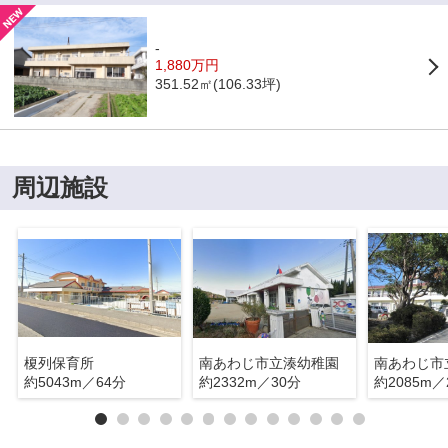
-
1,880万円
351.52㎡(106.33坪)
周辺施設
榎列保育所
南あわじ市立湊幼稚園
南あわじ市
約5043m／64分
約2332m／30分
約2085m／