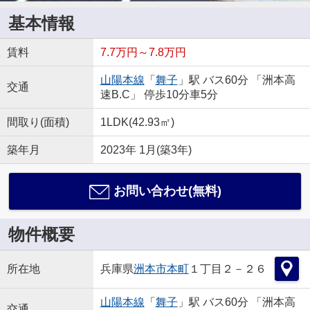
基本情報
賃料
7.7万円～7.8万円
山陽本線
「
舞子
」駅 バス60分 「洲本高
交通
速B.C」 停歩10分車5分
間取り(面積)
1LDK(42.93㎡)
築年月
2023年 1月(築3年)
お問い合わせ(無料)
物件概要
所在地
兵庫県
洲本市
本町
１丁目２－２６
山陽本線
「
舞子
」駅 バス60分 「洲本高
交通