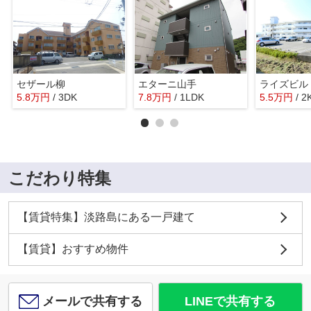
セザール柳
エターニ山手
ライズビル
5.8
万
円
/ 3DK
7.8
万
円
/ 1LDK
5.5
万
円
/ 2
こだわり特集
【賃貸特集】淡路島にある一戸建て
【賃貸】おすすめ物件
メールで共有する
LINEで共有する