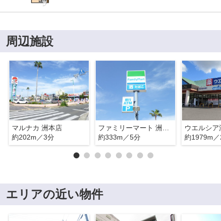
周辺施設
マルナカ 洲本店
ファミリーマート 洲本海岸通店
約202m／3分
約333m／5分
約1979m／
エリアの近い物件