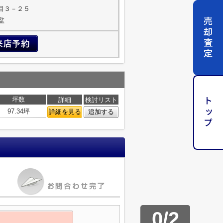
目３－２５
売却査定
盆
坪数
詳細
検討リスト
トップ
97.34坪
詳細を見る
追加する
0
/
2