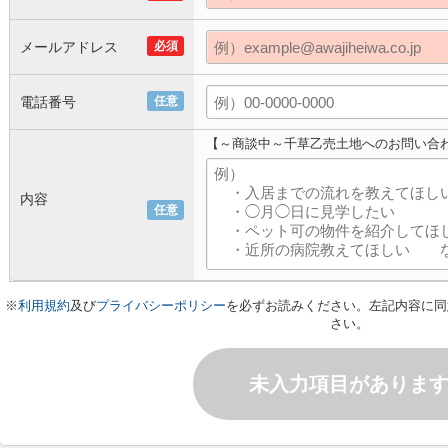
メールアドレス
必須
電話番号
任意
【～商談中～千草乙売土地へのお問い合
内容
任意
※
利用規約
及び
プライバシーポリシー
を必ずお読みください。左記内容に同
さい。
未入力項目がありま