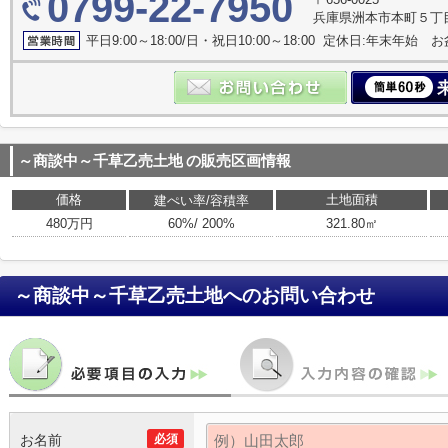
0799-22-7950
兵庫県洲本市本町５丁
平日9:00～18:00/日・祝日10:00～18:00 定休日:年末年始 お
～商談中～千草乙売土地
の販売区画情報
価格
土地面積
建ぺい率/容積率
480万円
60%/ 200%
321.80㎡
～商談中～千草乙売土地
へのお問い合わせ
お名前
必須