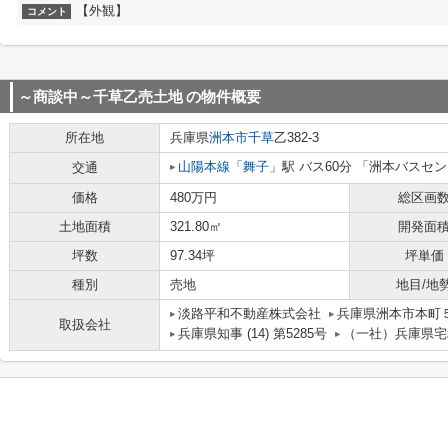
【外観】
コメント
～商談中～千草乙売土地
の物件概要
所在地
兵庫県
洲本市
千草
乙382-3
山陽本線
「
舞子
」駅 バス60分 「洲本バスセン
交通
価格
480万円
総区画
土地面積
321.80㎡
開発面
坪数
97.34坪
坪単価
種別
売地
地目/地
淡路平和不動産株式会社
兵庫県洲本市本町
取扱会社
兵庫県知事 (14) 第5285号
（一社）兵庫県宅