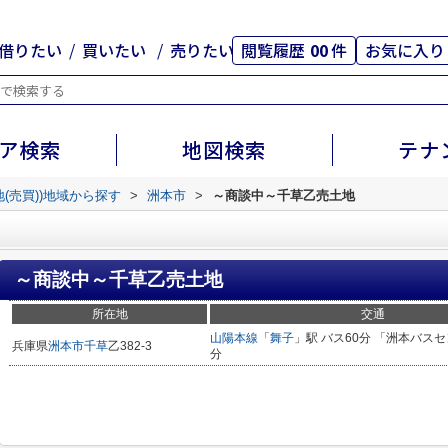
借りたい
買いたい
売りたい
閲覧履歴
00
件
お気に入り
ア検索
地図検索
テナ
地(売買))地域から探す
>
洲本市
>
～商談中～千草乙売土地
～商談中～千草乙売土地
所在地
交通
山陽本線
「
舞子
」駅 バス60分 「洲本バスセ
兵庫県
洲本市
千草
乙382-3
分