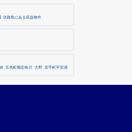
】淡路島にある収益物件
納
五色町都志角川
大野
安乎町平安浦