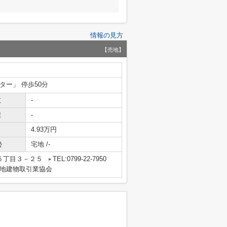
情報の見方
【売地】
ター」 停歩50分
数
-
積
-
4.93万円
勢
宅地 /-
５丁目３－２５
TEL:0799-22-7950
地建物取引業協会