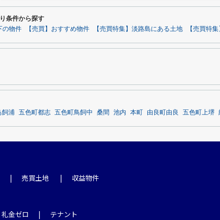
り条件から探す
下の物件
【売買】おすすめ物件
【売買特集】淡路島にある土地
【売買特集
鳥飼浦
五色町都志
五色町鳥飼中
桑間
池内
本町
由良町由良
五色町上堺
売買土地
収益物件
・礼金ゼロ
テナント