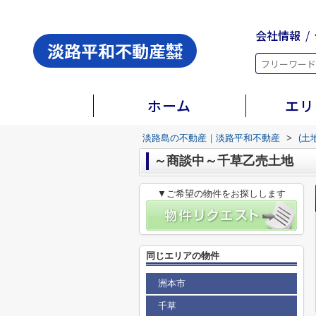
会社情報
ホーム
エリ
淡路島の不動産｜淡路平和不動産
>
(土
～商談中～千草乙売土地
▼ご希望の物件をお探しします
同じエリアの物件
洲本市
千草