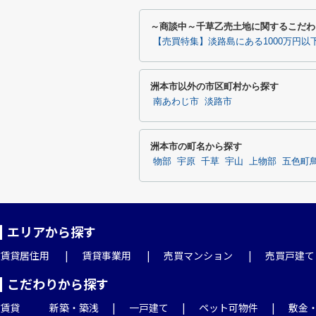
～商談中～千草乙売土地に関するこだわ
【売買特集】淡路島にある1000万円以
洲本市以外の市区町村から探す
南あわじ市
淡路市
洲本市の町名から探す
物部
宇原
千草
宇山
上物部
五色町
エリアから探す
賃貸居住用
賃貸事業用
売買マンション
売買戸建て
こだわりから探す
賃貸
新築・築浅
一戸建て
ペット可物件
敷金