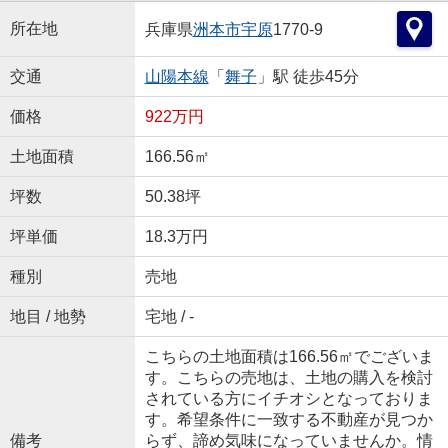
所在地
兵庫県
洲本市
宇原
1770-9
交通
山陽本線
「
舞子
」駅 徒歩45分
価格
922万円
土地面積
166.56㎡
坪数
50.38坪
坪単価
18.3万円
種別
売地
地目 / 地勢
宅地 / -
こちらの土地面積は166.56㎡でございま
す。こちらの売地は、土地の購入を検討
されている方にイチオシとなっておりま
す。希望条件に一致する不動産が見つか
備考
らず、諦め気味になっていませんか。情