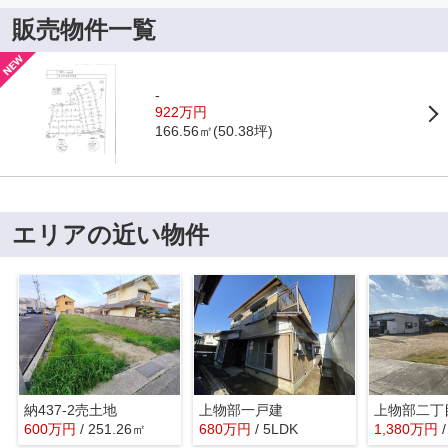
販売物件一覧
-
922万円
166.56㎡(50.38坪)
エリアの近い物件
納437-2売土地
上物部一戸建
600
万
円
/ 251.26㎡
680
万
円
/ 5LDK
1,380
万
円