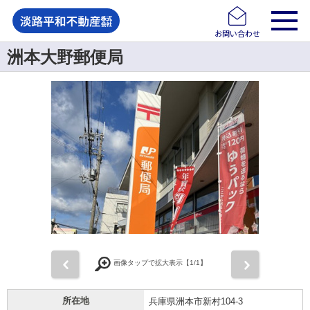
お問い合わせ
洲本大野郵便局
前
次
画像タップで拡大表示【
1
/1】
所在地
兵庫県洲本市新村104-3