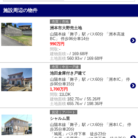
施設周辺の物件
売買｜売地
洲本市大野売土地
山陽本線「舞子」駅 バス60分 「洲本高速
BC」 停歩96分車14分
990万円
間取:
-
建物面積:
- / 169.68坪
土地面積:
560.93㎡ / 169.68坪
売買｜中古一戸建
池田倉庫付き戸建て
山陽本線「舞子」駅 バス60分 「洲本IC」 停
歩90分車15分
1,700万円
間取:
11LDK
建物面積:
182.70㎡ / 55.26坪
土地面積:
655.76㎡ / 198.36坪
賃貸｜アパート
シャルム里
山陽本線「舞子」駅 バス60分 「洲本I.C」 停
歩35分車20分
「鳩尾」バス停下車 徒歩23分