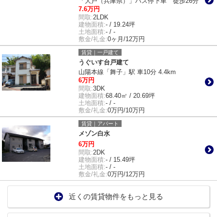
「大戸（兵庫県）」バス停下車 徒歩26分
7.6万円
間取:
2LDK
建物面積:
- / 19.24坪
土地面積:
- / -
敷金/礼金:
0ヶ月/12万円
賃貸｜一戸建て
うぐいす台戸建て
山陽本線「舞子」駅 車10分 4.4km
6万円
間取:
3DK
建物面積:
68.40㎡ / 20.69坪
土地面積:
- / -
敷金/礼金:
0万円/10万円
賃貸｜アパート
メゾン白水
6万円
間取:
2DK
建物面積:
- / 15.49坪
土地面積:
- / -
敷金/礼金:
0万円/12万円
近くの賃貸物件をもっと見る