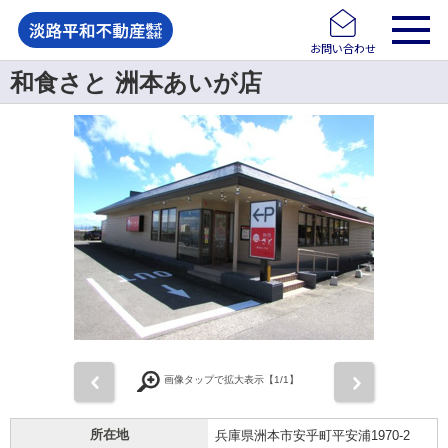
お問い合わせ
和食さと 洲本あいが店
前
次
画像タップで拡大表示【
1
/1】
所在地
兵庫県洲本市安乎町平安浦1970-2