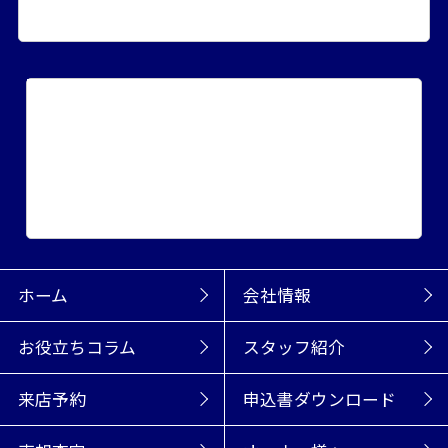
賃貸居住用
賃貸事業用
売買マンション
売買戸建て
売買土地
収益物件
こだわりから探す
賃貸
新築・築浅
一戸建て
ペット可物件
敷金・礼金ゼロ
テナント
売買
新築・築浅
駐車場2台分
1000万円以下
土地
収益物件
ホーム
会社情報
お役立ちコラム
スタッフ紹介
来店予約
申込書ダウンロード