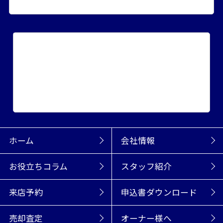
売買戸建て
売買土地
収益物件
こだわりから探す
賃貸
新築・築浅
一戸建て
ペット可物件
敷金・礼金ゼロ
テナント
売買
新築・築浅
駐車場2台分
1000万円以下
土地
収益物件
ホーム
会社情報
お役立ちコラム
スタッフ紹介
来店予約
申込書ダウンロード
売却査定
オーナー様へ