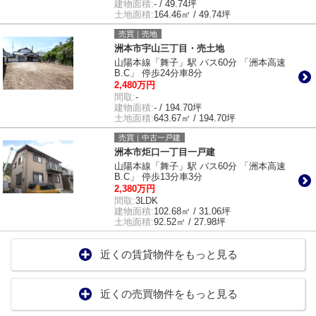
建物面積:
- / 49.74坪
土地面積:
164.46㎡ / 49.74坪
売買｜売地
洲本市宇山三丁目・売土地
山陽本線「舞子」駅 バス60分 「洲本高速
B.C」 停歩24分車8分
2,480万円
間取:
-
建物面積:
- / 194.70坪
土地面積:
643.67㎡ / 194.70坪
売買｜中古一戸建
洲本市炬口一丁目一戸建
山陽本線「舞子」駅 バス60分 「洲本高速
B.C」 停歩13分車3分
2,380万円
間取:
3LDK
建物面積:
102.68㎡ / 31.06坪
土地面積:
92.52㎡ / 27.98坪
近くの賃貸物件をもっと見る
近くの売買物件をもっと見る