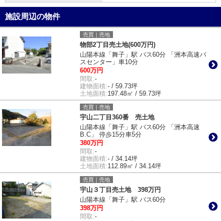
施設周辺の物件
売買｜売地
物部2丁目売土地(600万円)
山陽本線「舞子」駅 バス60分 「洲本高速バ
スセンター」車10分
600万円
間取:
-
建物面積:
- / 59.73坪
土地面積:
197.48㎡ / 59.73坪
売買｜売地
宇山二丁目360番 売土地
山陽本線「舞子」駅 バス60分 「洲本高速
B.C」 停歩15分車5分
380万円
間取:
-
建物面積:
- / 34.14坪
土地面積:
112.89㎡ / 34.14坪
売買｜売地
宇山３丁目売土地 398万円
山陽本線「舞子」駅 バス60分
398万円
間取:
-