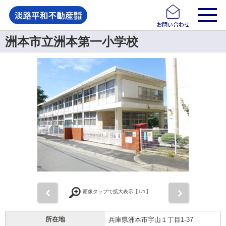
お問い合わせ
洲本市立洲本第一小学校
前
次
画像タップで拡大表示【
1
/1】
所在地
兵庫県洲本市宇山１丁目1-37