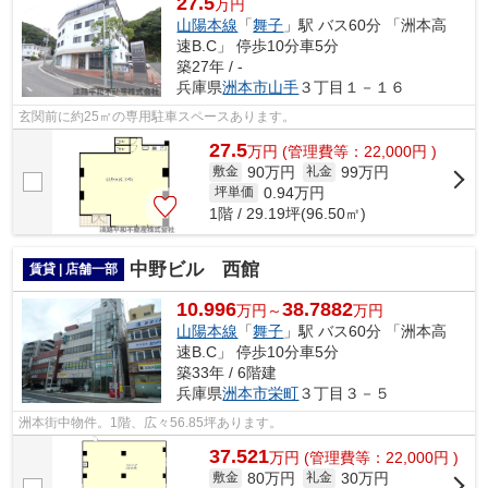
27.5
万円
山陽本線
「
舞子
」駅 バス60分 「洲本高
速B.C」 停歩10分車5分
築27年 / -
兵庫県
洲本市
山手
３丁目１－１６
玄関前に約25㎡の専用駐車スペースあります。
27.5
万
円
(管理費等：22,000円 )
90万円
99万円
敷金
礼金
0.94
万円
坪単価
1階 / 29.19坪(96.50㎡)
中野ビル 西館
賃貸 | 店舗一部
10.996
38.7882
万円～
万円
山陽本線
「
舞子
」駅 バス60分 「洲本高
速B.C」 停歩10分車5分
築33年 / 6階建
兵庫県
洲本市
栄町
３丁目３－５
洲本街中物件。1階、広々56.85坪あります。
37.521
万
円
(管理費等：22,000円 )
80万円
30万円
敷金
礼金