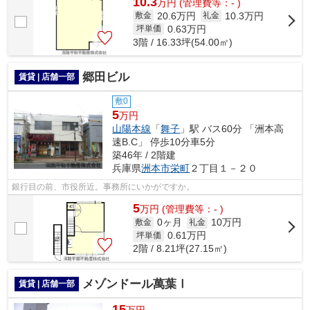
10.3
万
円
(管理費等：- )
20.6万円
10.3万円
敷金
礼金
0.63
万円
坪単価
3階 / 16.33坪(54.00㎡)
郷田ビル
賃貸 | 店舗一部
敷0
5
万円
山陽本線
「
舞子
」駅 バス60分 「洲本高
速B.C」 停歩10分車5分
築46年 / 2階建
兵庫県
洲本市
栄町
２丁目１－２０
銀行目の前、市役所近。事務所にいかがですか。
5
万
円
(管理費等：- )
0ヶ月
10万円
敷金
礼金
0.61
万円
坪単価
2階 / 8.21坪(27.15㎡)
メゾンドール萬葉Ⅰ
賃貸 | 店舗一部
15