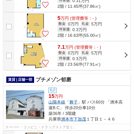
0.31
万円
坪単価
2階 / 11.45坪(37.86㎡)
5
万
円
(管理費等：- )
0万円
5万円
敷金
礼金
0.3
万円
坪単価
2階 / 16.63坪(55.00㎡)
7.1
万
円
(管理費等：- )
0万円
5万円
敷金
礼金
0.3
万円
坪単価
2階 / 23.56坪(77.91㎡)
プチメゾン郁磨
賃貸 | 店舗一部
礼0
15
万円
山陽本線
「
舞子
」駅 バス60分 「洲本高
速B.C」 停歩20分車10分
築36年 / 3階建
兵庫県
洲本市
下加茂
１丁目１－４６
スーパー・コンビニ・ドラッグストア近く。