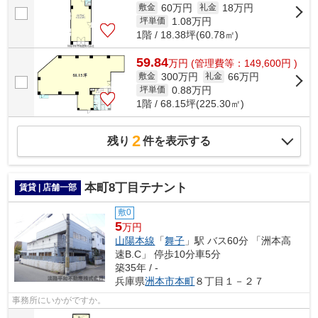
60万円
18万円
敷金
礼金
1.08
万円
坪単価
1階 / 18.38坪(60.78㎡)
59.84
万
円
(管理費等：149,600円 )
300万円
66万円
敷金
礼金
0.88
万円
坪単価
1階 / 68.15坪(225.30㎡)
2
残り
件を表示する
本町8丁目テナント
賃貸 | 店舗一部
敷0
5
万円
山陽本線
「
舞子
」駅 バス60分 「洲本高
速B.C」 停歩10分車5分
築35年 / -
兵庫県
洲本市
本町
８丁目１－２７
事務所にいかがですか。