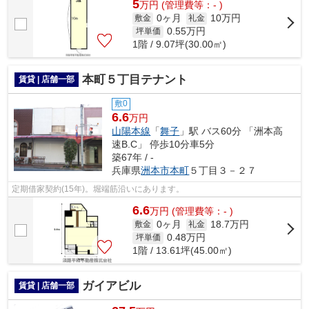
5
万
円
(管理費等：- )
0ヶ月
10万円
敷金
礼金
0.55
万円
坪単価
1階 / 9.07坪(30.00㎡)
本町５丁目テナント
賃貸 | 店舗一部
敷0
6.6
万円
山陽本線
「
舞子
」駅 バス60分 「洲本高
速B.C」 停歩10分車5分
築67年 / -
兵庫県
洲本市
本町
５丁目３－２７
定期借家契約(15年)。堀端筋沿いにあります。
6.6
万
円
(管理費等：- )
0ヶ月
18.7万円
敷金
礼金
0.48
万円
坪単価
1階 / 13.61坪(45.00㎡)
ガイアビル
賃貸 | 店舗一部