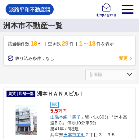
お問い合わせ
洲本市不動産一覧
18
29
1～18
該当物件数
件
空き数
件
件を表示
変更
絞り込み条件：
なし
洲本ＨＡＮＡビルⅠ
賃貸 | 店舗一部
敷0
5.5
万円
山陽本線
「
舞子
」駅 バス60分 「洲本高
速B.C」 停歩10分車5分
築41年 / 3階建
兵庫県
洲本市
栄町
２丁目３－３５