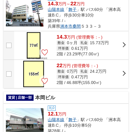
14.3
22
万円～
万円
山陽本線
「
舞子
」駅 バス60分 「洲本高
速B.C」 停歩30分車10分
築39年 / -
兵庫県
洲本市
桑間
５３３－３
14.3
万
円
(管理費等：- )
0ヶ月
15.73万円
敷金
礼金
0.61
万円
坪単価
2階 / 23.29坪(77.00㎡)
22
万
円
(管理費等：- )
0万円
24.2万円
敷金
礼金
0.47
万円
坪単価
2階 / 46.88坪(155.00㎡)
本岡ビル
賃貸 | 店舗一部
礼0
12.1
万円
山陽本線
「
舞子
」駅 バス60分 「洲本高
速B.C」 停歩10分車5分
築28年 / -