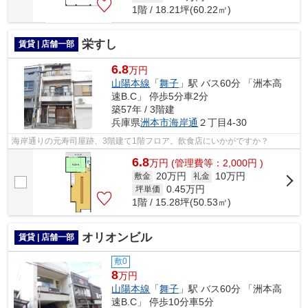
1階 / 18.21坪(60.22㎡)
栄すし
賃貸 | 店舗一部
6.8
万円
山陽本線
「
舞子
」駅 バス60分 「洲本高
速B.C」 停歩5分車2分
築57年 / 3階建
兵庫県
洲本市
海岸通
２丁目4-30
海岸通りの元寿司屋跡、3階建て1階フロア。飲食店にいかがですか？
6.8
万
円
(管理費等：2,000円 )
20万円
10万円
敷金
礼金
0.45
万円
坪単価
1階 / 15.28坪(50.53㎡)
オリオンビル
賃貸 | 店舗一部
敷0
8
万円
山陽本線
「
舞子
」駅 バス60分 「洲本高
速B.C」 停歩10分車5分