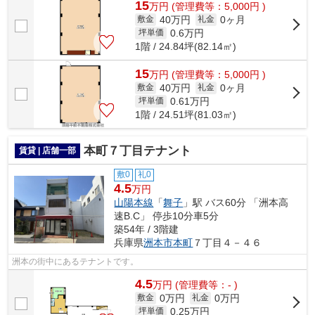
15
万
円
(管理費等：5,000円 )
40万円
0ヶ月
敷金
礼金
0.6
万円
坪単価
1階 / 24.84坪(82.14㎡)
15
万
円
(管理費等：5,000円 )
40万円
0ヶ月
敷金
礼金
0.61
万円
坪単価
1階 / 24.51坪(81.03㎡)
本町７丁目テナント
賃貸 | 店舗一部
敷0
礼0
4.5
万円
山陽本線
「
舞子
」駅 バス60分 「洲本高
速B.C」 停歩10分車5分
築54年 / 3階建
兵庫県
洲本市
本町
７丁目４－４６
洲本の街中にあるテナントです。
4.5
万
円
(管理費等：- )
0万円
0万円
敷金
礼金
0.25
万円
坪単価