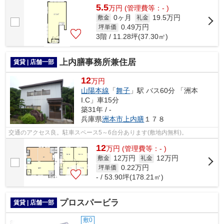
5.5
万
円
(管理費等：- )
0ヶ月
19.5万円
敷金
礼金
0.49
万円
坪単価
3階 / 11.28坪(37.30㎡)
上内膳事務所兼住居
賃貸 | 店舗一部
12
万円
山陽本線
「
舞子
」駅 バス60分 「洲本
I.C」車15分
築31年 / -
兵庫県
洲本市
上内膳
１７８
交通のアクセス良。駐車スペース5～6台分あります(敷地内無料)。
12
万
円
(管理費等：- )
12万円
12万円
敷金
礼金
0.22
万円
坪単価
- / 53.90坪(178.21㎡)
プロスパービラ
賃貸 | 店舗一部
敷0