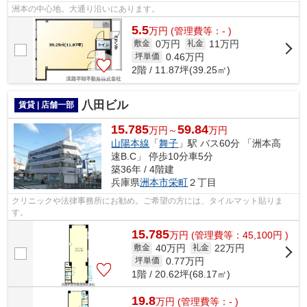
洲本の中心地。大通り沿いにあります。
5.5
万
円
(管理費等：- )
0万円
11万円
敷金
礼金
0.46
万円
坪単価
2階 / 11.87坪(39.25㎡)
八田ビル
賃貸 | 店舗一部
15.785
59.84
万円～
万円
山陽本線
「
舞子
」駅 バス60分 「洲本高
速B.C」 停歩10分車5分
築36年 / 4階建
兵庫県
洲本市
栄町
２丁目
クリニックや法律事務所にお勧め。ご希望の方には、タイルマット貼りま
す。
15.785
万
円
(管理費等：45,100円 )
40万円
22万円
敷金
礼金
0.77
万円
坪単価
1階 / 20.62坪(68.17㎡)
19.8
万
円
(管理費等：- )