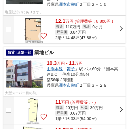
兵庫県
洲本市
栄町
２丁目２－１５
塩屋筋沿いにあります。
12.1
万
円
(管理費等：8,800円 )
110万円
0ヶ月
敷金
礼金
0.84
万円
坪単価
2階 / 14.48坪(47.88㎡)
築地ビル
賃貸 | 店舗一部
10.3
11
万円～
万円
山陽本線
「
舞子
」駅 バス60分 「洲本高
速B.C」 停歩10分車5分
築56年 / 3階建
兵庫県
洲本市
栄町
２丁目３－２８
大型スーパー目の前。
11
万
円
(管理費等：- )
20万円
30万円
敷金
礼金
0.67
万円
坪単価
1階 / 16.33坪(54.00㎡)