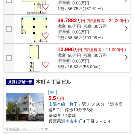
0.66
万円
坪単価
1階 / 56.75坪(187.61㎡)
38.7882
万
円
(管理費等：22,000円 )
80万円
30万円
敷金
礼金
0.66
万円
坪単価
2階 / 58.66坪(193.95㎡)
10.996
万
円
(管理費等：11,000円 )
50万円
30万円
敷金
礼金
0.66
万円
坪単価
6階 / 16.63坪(55.00㎡)
本町４丁目ビル
賃貸 | 店舗一部
敷0
5.5
万円
山陽本線
「
舞子
」駅 バス60分 「洲本高
速B.C」 停歩10分車5分
築53年 / 4階建
兵庫県
洲本市
本町
４丁目５－１４
堀端筋沿いのテナントです。