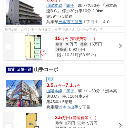
万円
山陽本線
「
舞子
」駅 バス60分 「洲本高
速B.C」 停歩30分車10分 2.0km
築39年 / 5階建
兵庫県
洲本市
下加茂
１丁目１－４０
座敷3室、カウンターあります。小料理屋さんにいかがですか？
15
万
円
(管理費等：- )
30万円
15万円
敷金
礼金
0.92
万円
坪単価
1階 / 16.31坪(53.95㎡)
山手コーポ
賃貸 | 店舗一部
敷0
3.5
7.1
万円～
万円
山陽本線
「
舞子
」駅 バス60分 「洲本高
速B.C」 停歩10分車5分
築45年 / 5階建
兵庫県
洲本市
山手
３丁目
3.5
万
円
(管理費等：- )
0万円
5万円
敷金
礼金