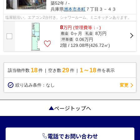
築52年 / -
兵庫県
洲本市
本町
７丁目３－４３
塩屋筋沿い。エアコン2台付き。シャワールーム、ミニキッチンあります。
8
万
円
(管理費等：- )
0ヶ月
8万円
敷金
礼金
0.06
万円
坪単価
2階 / 129.08坪(426.72㎡)
18
29
1～18
該当物件数
件
空き数
件
件を表示
変更
絞り込み条件：
なし
ページトップへ
電話でお問い合わせ