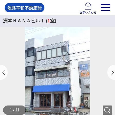
お問い合わせ
洲本ＨＡＮＡビルⅠ (
1
室)
1 / 11