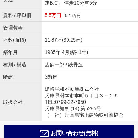
速B.C」 停歩10分車5分
賃料 / 坪単価
5.5万円
/ 0.46万円
管理費等
-
坪数(面積)
11.87坪(39.25㎡)
築年月
1985年 4月(築41年)
種別 / 構造
店舗一部 / 鉄骨造
階建
3階建
淡路平和不動産株式会社
兵庫県洲本市本町５丁目３－２５
取扱会社
TEL:0799-22-7950
兵庫県知事 (14) 第5285号
（一社）兵庫県宅地建物取引業協会
お問い合わせ(無料)