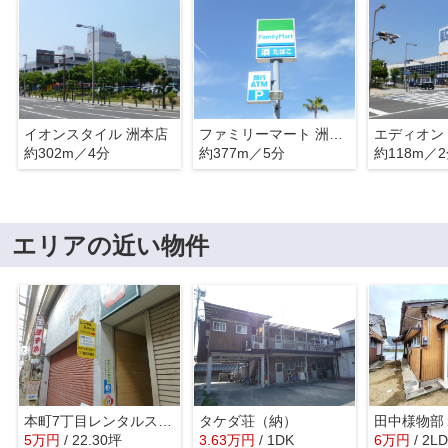
イオンスタイル 洲本店
ファミリーマート 洲本海岸通店
エディオン
約302m／4分
約377m／5分
約118m／
エリアの近い物件
本町7丁目レンタルスペース
タケダ荘（納）
田中様物部
5
万
円
/ 22.30坪
3.63
万
円
/ 1DK
6
万
円
/ 2L