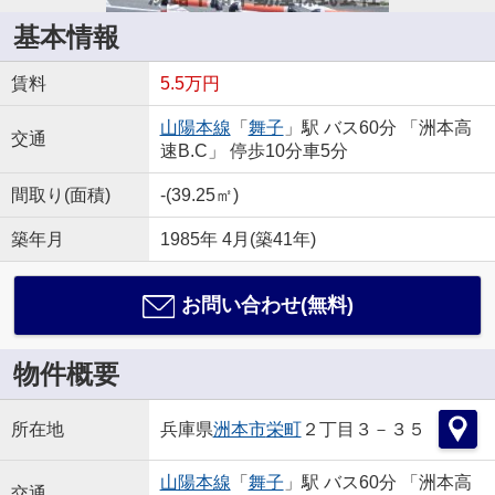
基本情報
賃料
5.5万円
山陽本線
「
舞子
」駅 バス60分 「洲本高
交通
速B.C」 停歩10分車5分
間取り(面積)
-(39.25㎡)
築年月
1985年 4月(築41年)
お問い合わせ(無料)
物件概要
所在地
兵庫県
洲本市
栄町
２丁目３－３５
山陽本線
「
舞子
」駅 バス60分 「洲本高
交通