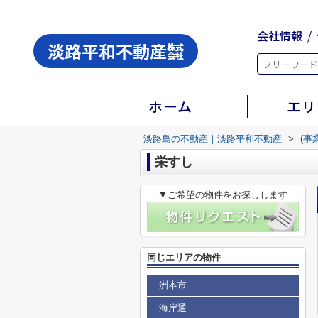
会社情報
ホーム
エリ
淡路島の不動産｜淡路平和不動産
>
(事
栄すし
▼ご希望の物件をお探しします
同じエリアの物件
洲本市
海岸通