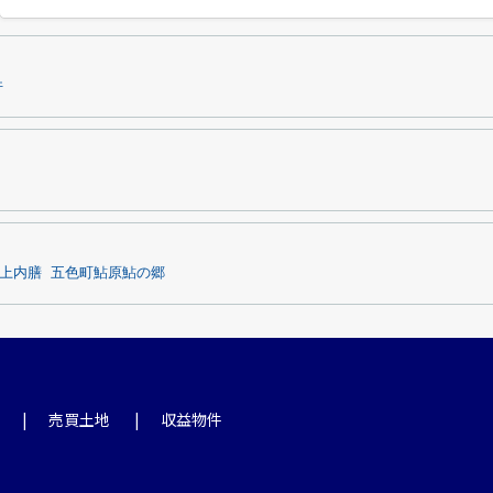
件
上内膳
五色町鮎原鮎の郷
売買土地
収益物件