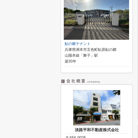
鮎の郷テナント
兵庫県洲本市五色町鮎原鮎の郷
山陽本線「舞子」駅
築30年
淡路平和不動産株式会社
〒656-0025