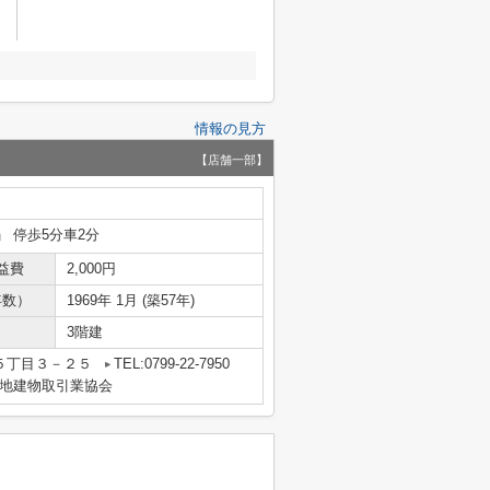
情報の見方
【店舗一部】
」 停歩5分車2分
益費
2,000円
年数）
1969年 1月 (築57年)
3階建
５丁目３－２５
TEL:0799-22-7950
地建物取引業協会