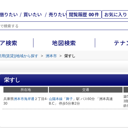
借りたい
買いたい
売りたい
閲覧履歴
00
件
お気に入り
ア検索
地図検索
テナ
業用(賃貸))地域から探す
>
洲本市
>
栄すし
栄すし
所在地
交通
築
兵庫県
洲本市
海岸通
２丁目4-
山陽本線
「
舞子
」駅 バス60分 「洲本高速
3
30
B.C」 停歩5分車2分
鉄