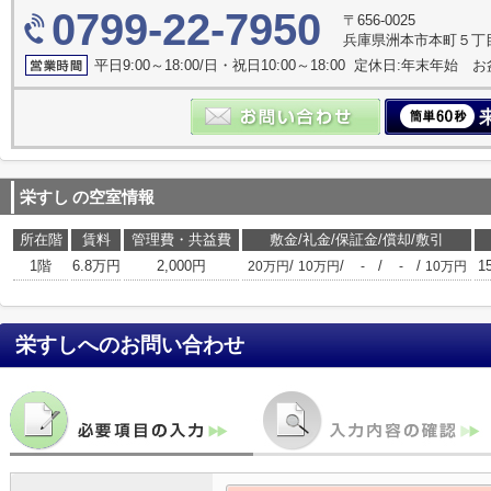
0799-22-7950
〒656-0025
兵庫県洲本市本町５丁
平日9:00～18:00/日・祝日10:00～18:00 定休日:年末年始 お
栄すし
の空室情報
所在階
賃料
管理費・共益費
敷金/礼金/保証金/償却/敷引
1階
6.8万円
2,000円
/
/
/
/
1
20万円
10万円
-
-
10万円
栄すし
へのお問い合わせ