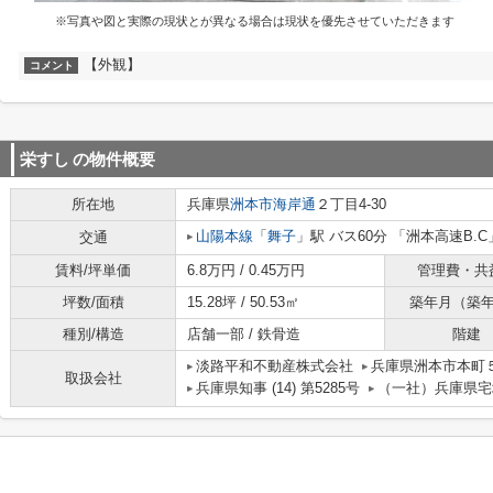
※写真や図と実際の現状とが異なる場合は現状を優先させていただきます
【外観】
コメント
栄すし
の物件概要
所在地
兵庫県
洲本市
海岸通
２丁目4-30
山陽本線
「
舞子
」駅 バス60分 「洲本高速B.C
交通
賃料/坪単価
6.8万円 / 0.45万円
管理費・共
坪数/面積
15.28坪 / 50.53㎡
築年月（築
種別/構造
店舗一部 / 鉄骨造
階建
淡路平和不動産株式会社
兵庫県洲本市本町
取扱会社
兵庫県知事 (14) 第5285号
（一社）兵庫県宅