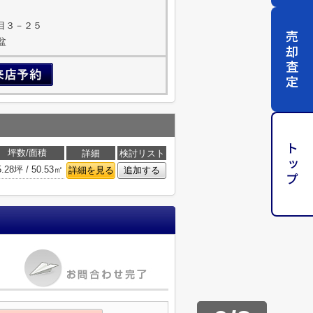
目３－２５
売却査定
盆
トップ
坪数/面積
詳細
検討リスト
5.28坪 / 50.53㎡
詳細を見る
追加する