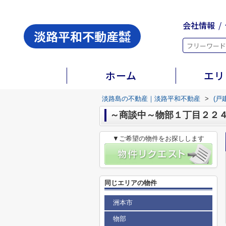
会社情報
ホーム
エリ
淡路島の不動産｜淡路平和不動産
>
(戸
～商談中～物部１丁目２２
▼ご希望の物件をお探しします
同じエリアの物件
洲本市
物部