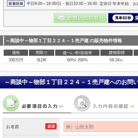
平日9:00～18:00/日・祝日10:00～18:00 定休日:年末年始 お
～商談中～物部１丁目２２４－１売戸建
の販売物件情報
価格
間取り
建物面積
建ぺい率/容積率
330万円
3LDK
60%/ 200%
59.24㎡
～商談中～物部１丁目２２４－１売戸建
へのお問
お名前
必須