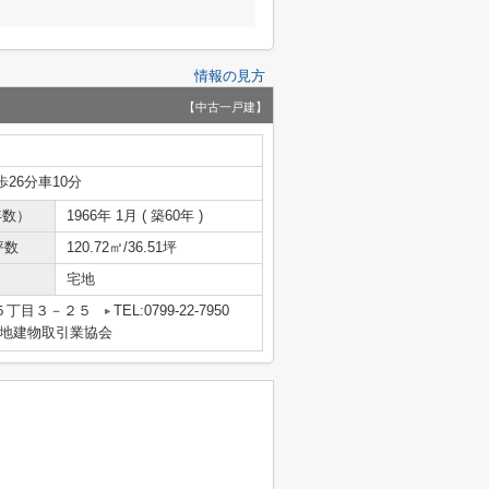
情報の見方
【中古一戸建】
歩26分車10分
年数）
1966年 1月 ( 築60年 )
坪数
120.72㎡/36.51坪
宅地
５丁目３－２５
TEL:0799-22-7950
地建物取引業協会