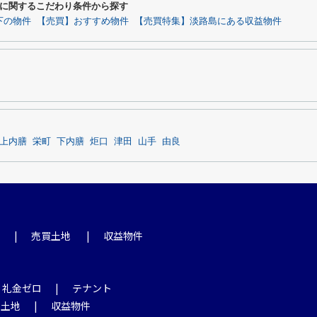
に関するこだわり条件から探す
下の物件
【売買】おすすめ物件
【売買特集】淡路島にある収益物件
上内膳
栄町
下内膳
炬口
津田
山手
由良
売買土地
収益物件
・礼金ゼロ
テナント
土地
収益物件