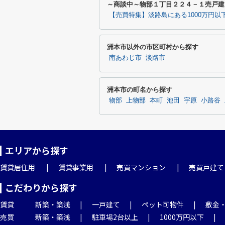
～商談中～物部１丁目２２４－１売戸建
【売買特集】淡路島にある1000万円以
洲本市以外の市区町村から探す
南あわじ市
淡路市
洲本市の町名から探す
物部
上物部
本町
池田
宇原
小路谷
エリアから探す
賃貸居住用
賃貸事業用
売買マンション
売買戸建て
こだわりから探す
賃貸
新築・築浅
一戸建て
ペット可物件
敷金
売買
新築・築浅
駐車場2台以上
1000万円以下