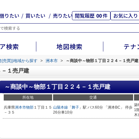
借りたい
買いたい
売りたい
閲覧履歴
00
件
お気に入り
ア検索
地図検索
テナ
建(売買))地域から探す
>
洲本市
>
～商談中～物部１丁目２２４－１売戸建
４－１売戸建
～商談中～物部１丁目２２４－１売戸建
所在地
交通
築
兵庫県
洲本市
物部
１丁目１５
山陽本線
「
舞子
」駅 バス60分 「洲本BC」 停歩
1
－３５
26分車10分
木