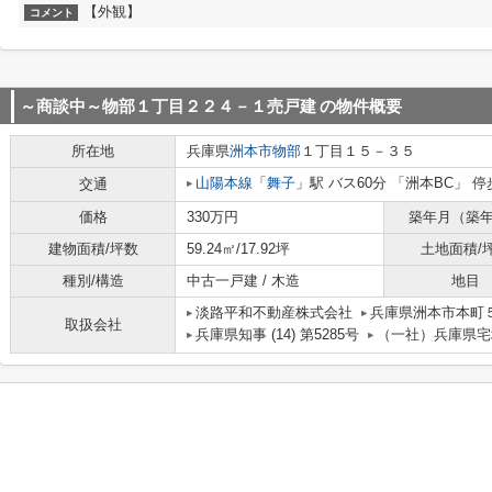
【外観】
コメント
～商談中～物部１丁目２２４－１売戸建
の物件概要
所在地
兵庫県
洲本市
物部
１丁目１５－３５
山陽本線
「
舞子
」駅 バス60分 「洲本BC」 停
交通
価格
330万円
築年月（築
建物面積/坪数
59.24㎡/17.92坪
土地面積/
種別/構造
中古一戸建 / 木造
地目
淡路平和不動産株式会社
兵庫県洲本市本町
取扱会社
兵庫県知事 (14) 第5285号
（一社）兵庫県宅