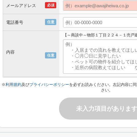
メールアドレス
必須
電話番号
任意
【～商談中～物部１丁目２２４－１売戸
内容
任意
※
利用規約
及び
プライバシーポリシー
を必ずお読みください。左記内容に同
さい。
未入力項目がありま