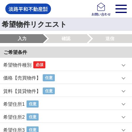
お問い合わせ
希望物件リクエスト
入力
確認
送信
ご希望条件
希望物件種別
必須
価格【売買物件】
任意
賃料【賃貸物件】
任意
希望住所1
任意
希望住所2
任意
希望住所3
任意