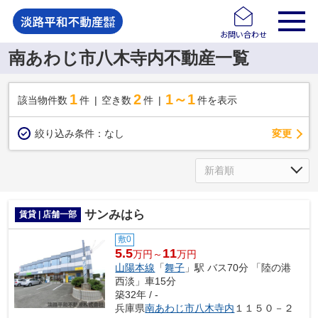
お問い合わせ
南あわじ市八木寺内不動産一覧
1
2
1～1
該当物件数
件
空き数
件
件を表示
変更
絞り込み条件：
なし
サンみはら
賃貸 | 店舗一部
敷0
5.5
11
万円～
万円
山陽本線
「
舞子
」駅 バス70分 「陸の港
西淡」車15分
築32年 / -
兵庫県
南あわじ市
八木寺内
１１５０－２