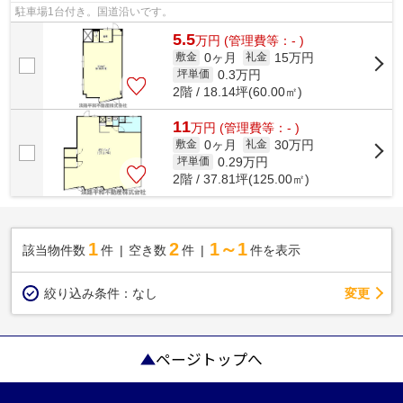
駐車場1台付き。国道沿いです。
5.5
万
円
(管理費等：- )
0ヶ月
15万円
敷金
礼金
0.3
万円
坪単価
2階 / 18.14坪(60.00㎡)
11
万
円
(管理費等：- )
0ヶ月
30万円
敷金
礼金
0.29
万円
坪単価
2階 / 37.81坪(125.00㎡)
1
2
1～1
該当物件数
件
空き数
件
件を表示
変更
絞り込み条件：
なし
ページトップへ