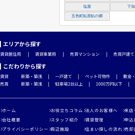
塩屋
下加
五色町鮎原鮎の郷
エリアから探す
賃貸居住用
賃貸事業用
売買マンション
売買戸建て
こだわりから探す
賃貸
新築・築浅
一戸建て
ペット可物件
敷金
売買
新築・築浅
駐車場2台以上
1000万円以下
ホーム
お役立ちコラム
法人のお客様へ
来店
会社概要
スタッフ紹介
賃貸管理
申込
プライバシーポリシー
周辺施設
住まい探しの流れ
売却