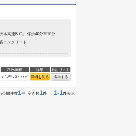
洲本高速B.C」 停歩40分車10分
筋コンクリート
坪数/面積
詳細
検討リスト
8.40坪 / 27.77㎡
詳細を見る
追加する
1
1
1-1
当公開件数
件 空き数
件
件表示