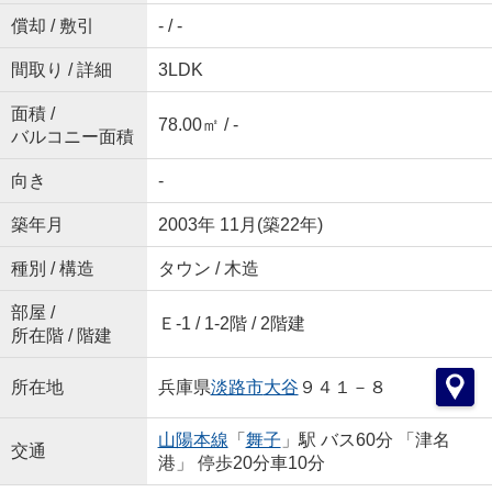
償却 / 敷引
- / -
間取り / 詳細
3LDK
面積 /
78.00㎡ / -
バルコニー面積
向き
-
築年月
2003年 11月(築22年)
種別 / 構造
タウン / 木造
部屋 /
Ｅ-1 / 1-2階 / 2階建
所在階 / 階建
所在地
兵庫県
淡路市
大谷
９４１－８
山陽本線
「
舞子
」駅 バス60分 「津名
交通
港」 停歩20分車10分