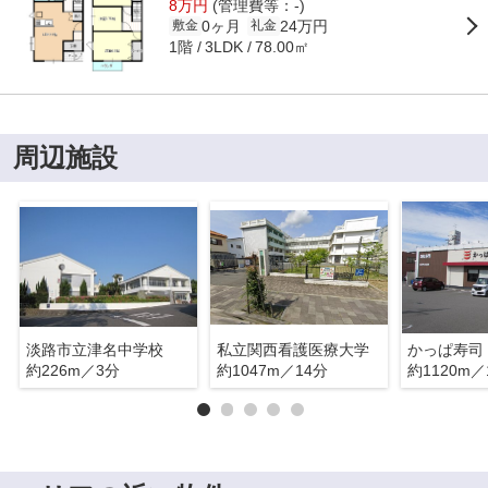
8万円
(管理費等：-)
0ヶ月
24万円
敷金
礼金
1階
78.00㎡
3LDK
周辺施設
淡路市立津名中学校
私立関西看護医療大学
かっぱ寿司
約226m／3分
約1047m／14分
約1120m／