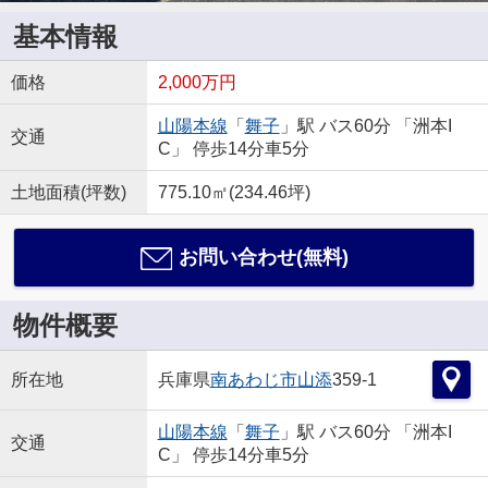
基本情報
価格
2,000万円
山陽本線
「
舞子
」駅 バス60分 「洲本I
交通
C」 停歩14分車5分
土地面積(坪数)
775.10㎡(234.46坪)
お問い合わせ(無料)
物件概要
所在地
兵庫県
南あわじ市
山添
359-1
山陽本線
「
舞子
」駅 バス60分 「洲本I
交通
C」 停歩14分車5分