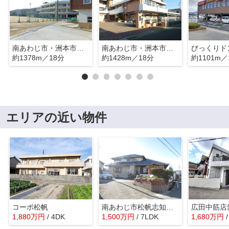
南あわじ市・洲本市組合立広田小学校
南あわじ市・洲本市組合立広田中学校
約1378m／18分
約1428m／18分
約1101m／
エリアの近い物件
コーポ松帆
南あわじ市松帆志知川・一戸建
広田中筋店
1,880
万
円
/ 4DK
1,500
万
円
/ 7LDK
1,680
万
円